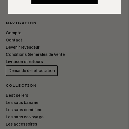
NAVIGATION
Compte
Contact
Devenir revendeur
Conditions Générales de Vente
Livraison et retours
Demande de rétractation
COLLECTION
Best sellers
Les sacs banane
Les sacs demi-lune
Les sacs de voyage
Les accessoires