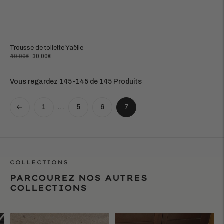
Trousse de toilette Yaëlle
Prix
Prix
40,00€
30,00€
normal
de
vente
Vous regardez 145-145 de 145 Produits
1
5
6
…
7
précédent
COLLECTIONS
PARCOUREZ NOS AUTRES
COLLECTIONS