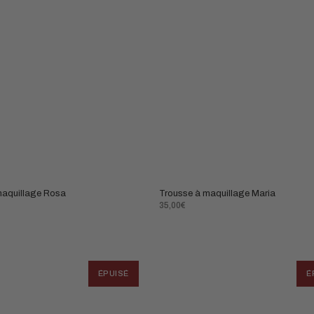
maquillage Rosa
Trousse à maquillage Maria
Prix
35,00€
normal
ÉPUISÉ
É