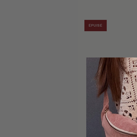
vent
ÉPUISÉ