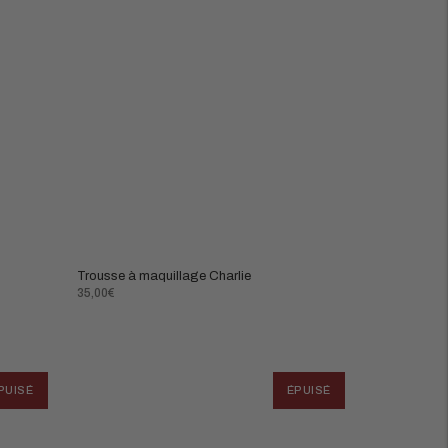
Trousse à maquillage Charlie
Prix
35,00€
normal
PUISÉ
ÉPUISÉ