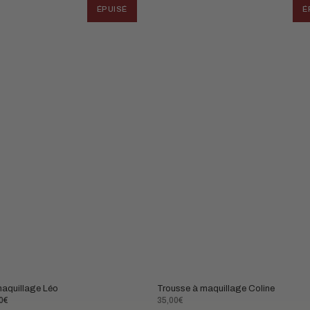
ÉPUISÉ
É
maquillage Léo
Trousse à maquillage Coline
Prix
0€
35,00€
normal