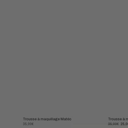
Trousse à maquillage Matéo
Trousse à 
Prix
Prix
Prix
35,00€
35,00€
25,0
normal
normal
de