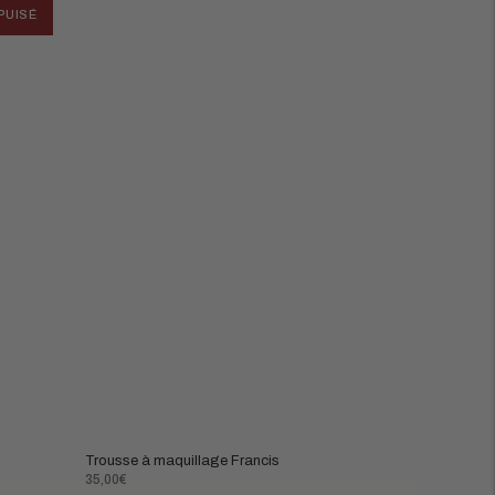
PUISÉ
Trousse à maquillage Francis
Prix
35,00€
normal