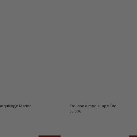
aquillage Marion
Trousse à maquillage Elio
Prix
35,00€
normal