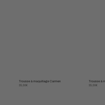
Trousse à maquillage Carmen
Trousse à m
Prix
Prix
35,00€
35,00€
normal
normal