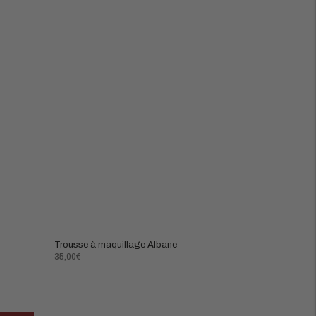
Trousse à maquillage Albane
Prix
35,00€
normal