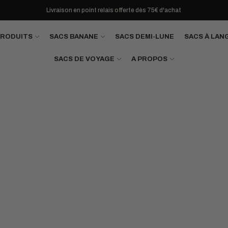
Livraison en point relais offerte dès 75€ d'achat
PRODUITS
SACS BANANE
SACS DEMI-LUNE
SACS À LAN
SACS DE VOYAGE
A PROPOS