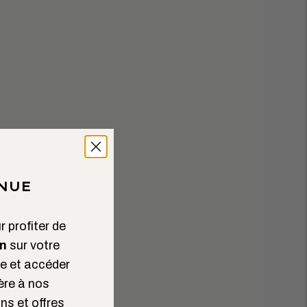
NUE
 profiter de
n
sur votre
 et accéder
ère à nos
ns et offres