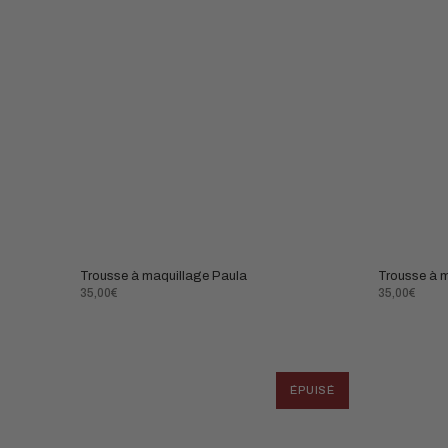
Trousse à maquillage Paula
Trousse à 
Prix
Prix
35,00€
35,00€
normal
normal
ÉPUISÉ