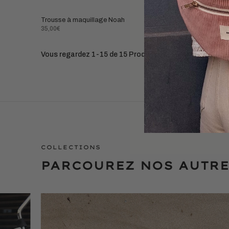
Trousse à maquillage Noah
Trousse à m
Prix
Prix
35,00€
35,00€
normal
normal
Vous regardez 1-15 de 15 Produits
COLLECTIONS
PARCOUREZ NOS AUTRE