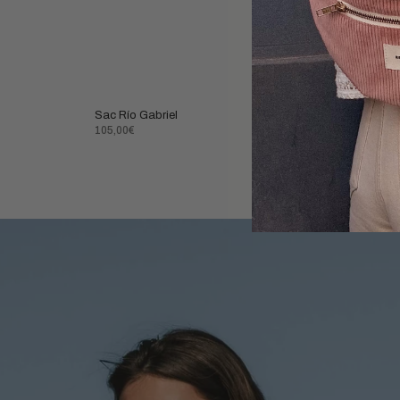
Sac Río Gabriel
Prix
105,00€
normal