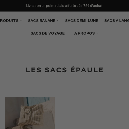
Livraison en point relais offerte dès 75€ d'achat
PRODUITS
SACS BANANE
SACS DEMI-LUNE
SACS À LAN
SACS DE VOYAGE
A PROPOS
LES SACS ÉPAULE