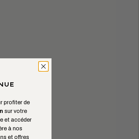
NUE
 profiter de
n
sur votre
 et accéder
ère à nos
ns et offres