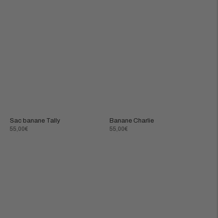
Sac banane Tally
Banane Charlie
Prix
Prix
55,00€
55,00€
normal
normal