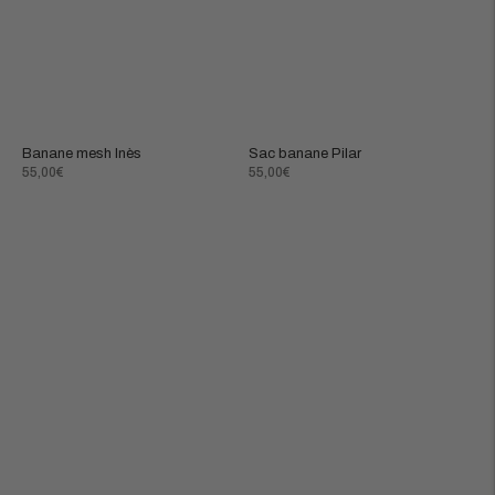
Banane mesh Inès
Sac banane Pilar
Prix
Prix
55,00€
55,00€
normal
normal