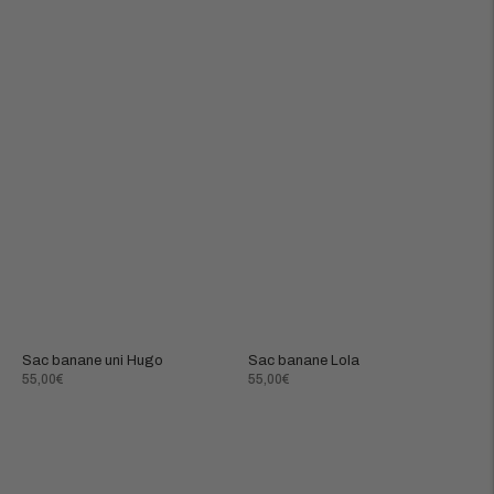
Sac banane uni Hugo
Sac banane Lola
Prix
Prix
55,00€
55,00€
normal
normal