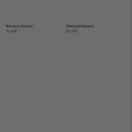
Banane Sophie
Banane Marisol
Prix
Prix
55,00€
55,00€
normal
normal