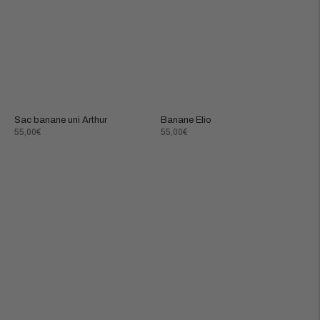
Sac banane uni Arthur
Banane Elio
Prix
Prix
55,00€
55,00€
normal
normal