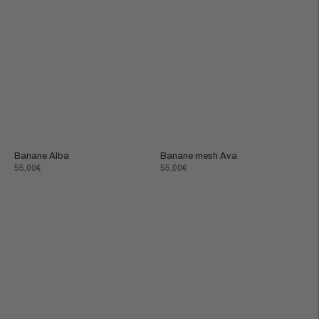
Banane Alba
Banane mesh Ava
Prix
Prix
55,00€
55,00€
normal
normal