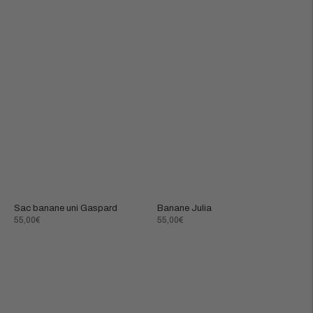
Sac banane uni Gaspard
Banane Julia
Prix
Prix
55,00€
55,00€
normal
normal