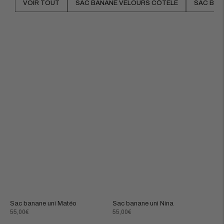
VOIR TOUT
SAC BANANE VELOURS CÔTELÉ
SAC BAN
Sac banane uni Matéo
Sac banane uni Nina
Prix
Prix
55,00€
55,00€
normal
normal