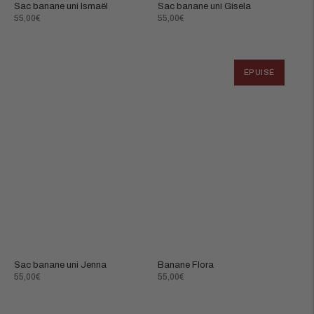
Sac banane uni Ismaël
Sac banane uni Gisela
Prix
Prix
55,00€
55,00€
normal
normal
ÉPUISÉ
Sac banane uni Jenna
Banane Flora
Prix
Prix
55,00€
55,00€
normal
normal