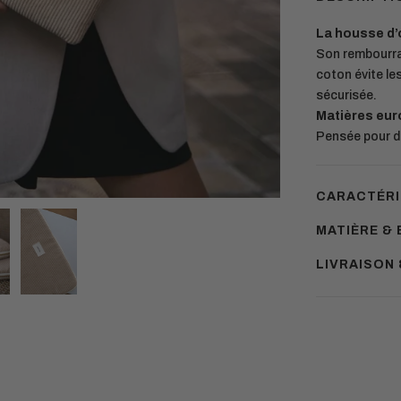
La housse d’o
Son rembourra
coton évite le
sécurisée.
Matières eu
Pensée pour du
CARACTÉRI
MATIÈRE & 
LIVRAISON
Ajouter
un
produit
à