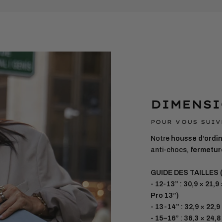
votre
panier
DIMENSI
POUR VOUS SUIV
Notre
housse d’ordi
anti-chocs,
fermetur
GUIDE DES TAILLES (
- 12-13”
:
30,9 × 21,9
Pro 13”)
- 13-14”
:
32,9 × 22,9
- 15–16”
:
36,3 × 24,8