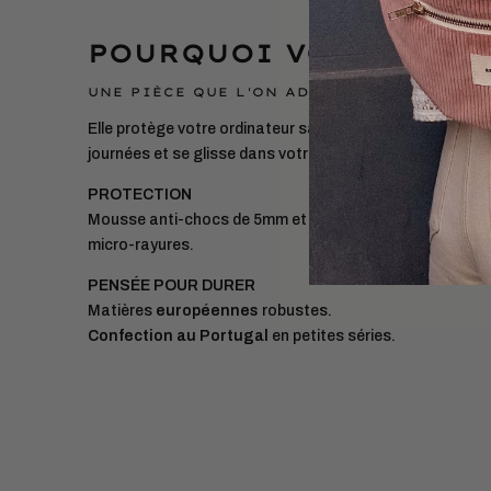
POURQUOI VOUS ALLEZ
UNE PIÈCE QUE L'ON ADOPTE ET QUE L'ON 
Elle protège votre ordinateur sans l’alourdir : douce et pr
journées et se glisse dans votre sac au quotidien.
PROTECTION
Mousse anti-chocs de 5mm et
doublure coton
pour évi
micro-rayures.
PENSÉE POUR DURER
Matières
européennes
robustes.
Confection au Portugal
en petites séries.