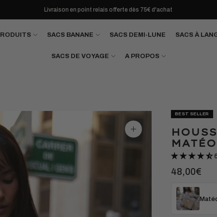
Livraison en point relais offerte dès 75€ d'achat
PRODUITS
SACS BANANE
SACS DEMI-LUNE
SACS À LAN
SACS DE VOYAGE
A PROPOS
BEST SELLER
HOUSS
Agrandir
l'image
MATÉO
48,00€
Matéo