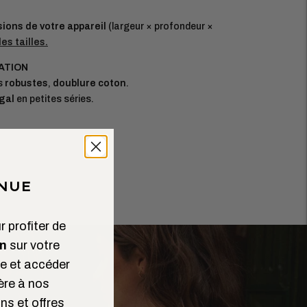
ions de votre appareil
(largeur × profondeur ×
es tailles.
CATION
s
robustes
,
doublure coton
.
gal
en petites séries.
NUE
 profiter de
n
sur votre
 et accéder
ère à nos
ns et offres