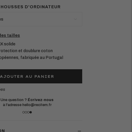
S HOUSSES D'ORDINATEUR
des tailles
K solide
rotection et doublure coton
ropéennes, fabriquée au Portugal
AJOUTER AU PANIER
ées
Une question ?
Écrivez-nous
à l'adresse hello@recitem.fr
ON