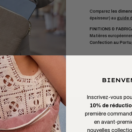
Comparez
les dimens
épaisseur) au
guide d
FINITIONS & FABRI
Matières européenne
Confection au Portu
BIENVE
Inscrivez-vous pour
10% de réductio
première commande
en avant-premi
nouvelles collectio