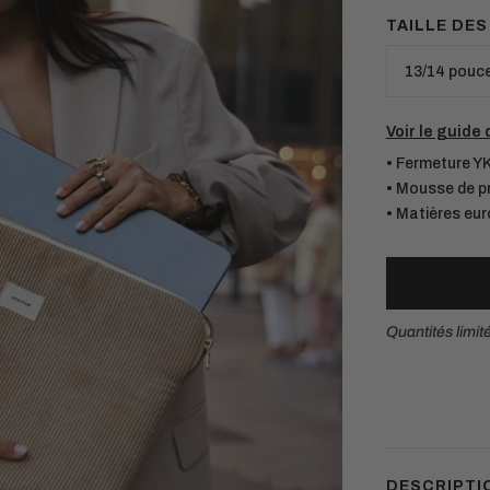
TAILLE DE
Voir le guide 
• Fermeture YK
• Mousse de p
• Matières eu
Quantités limit
Matières européennes durables.
Chaque pièce est conçue pour durer
DESCRIPTI