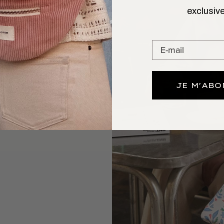
exclusive
 L’AIMER
GARDE
atique, elle suit vos
JE M'AB
ter marques et