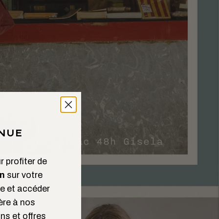
NUE
 profiter de
n
sur votre
 et accéder
ère à nos
ns et offres