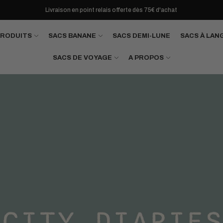
Livraison en point relais offerte dès 75€ d'achat
PRODUITS
SACS BANANE
SACS DEMI-LUNE
SACS À LAN
SACS DE VOYAGE
A PROPOS