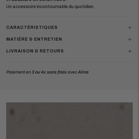
Un accessoire incontournable du quotidien.
CARACTÉRISTIQUES
MATIÈRE & ENTRETIEN
LIVRAISON & RETOURS
Paiement en
3 ou 4x
sans frais
avec
Alma
Ajouter
un
produit
à
votre
panier