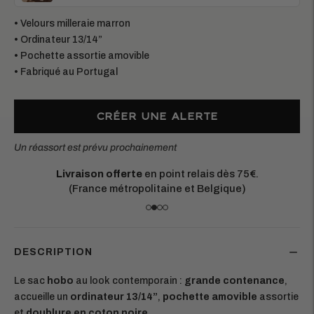
• Velours milleraie marron
• Ordinateur 13/14”
• Pochette assortie amovible
• Fabriqué au Portugal
CRÉER UNE ALERTE
Un réassort est prévu prochainement
Matières européennes durables.
Chaque pièce est conçue pour durer
DESCRIPTION
Le sac
hobo
au look contemporain :
grande contenance
,
accueille un
ordinateur 13/14”
,
pochette amovible
assortie
et
doublure en coton noire
.