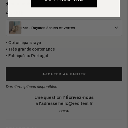
1 avis
45,00€
Izan - Rayures écrues et vertes
• Coton épais rayé
• Très grande contenance
• Fabriqué au Portugal
AJOUTER AU PANIER
Dernières pièces disponibles
Une question ?
Écrivez-nous
à l'adresse hello@recitem.fr