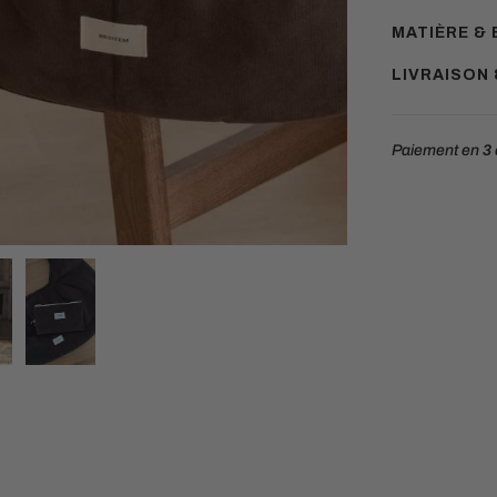
MATIÈRE & 
LIVRAISON
Paiement en
3 
Ajouter
un
produit
à
votre
panier