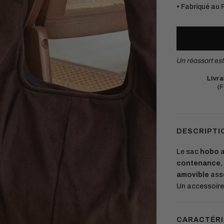
• Fabriqué au 
Un réassort es
Votre commande sera expédiée :
demain
Livra
Retours simples
sous 14 jours
(F
DESCRIPTI
Le sac
hobo
a
contenance
,
amovible
asso
Un accessoire 
CARACTÉRI