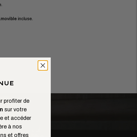
e.
amovible
incluse.
NUE
 profiter de
n
sur votre
 et accéder
ère à nos
ns et offres