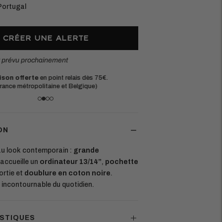
Portugal
CRÉER UNE ALERTE
t prévu prochainement
ison offerte
en point relais dès 75€.
Matières eur
rance métropolitaine et Belgique)
Chaque pièce e
ON
u look contemporain :
grande
 accueille un
ordinateur 13/14”
,
pochette
rtie et
doublure en coton noire
.
incontournable du quotidien.
STIQUES