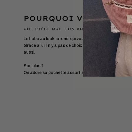
POURQUOI VOUS ALLEZ
UNE PIÈCE QUE L'ON ADOPTE ET QUE L'ON 
Le hobo au look arrondi qui vous suit dans vos journées
Grâce à lui il n'y a pas de choix à faire, la gourde c'est ok
aussi.
Son plus ?
On adore sa pochette assortie amovible pour y glisser n