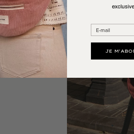
exclusive
 L’AIMER
GARDE
 bien chargées.
, l'ordi c'est ok
JE M'AB
os essentiels.