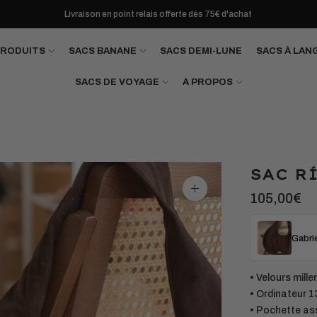
Livraison en point relais offerte dès 75€ d'achat
PRODUITS
SACS BANANE
SACS DEMI-LUNE
SACS À LAN
SACS DE VOYAGE
A PROPOS
SAC R
Agrandir
105,00€
l'image
Gabrie
• Velours mill
• Ordinateur 1
• Pochette as