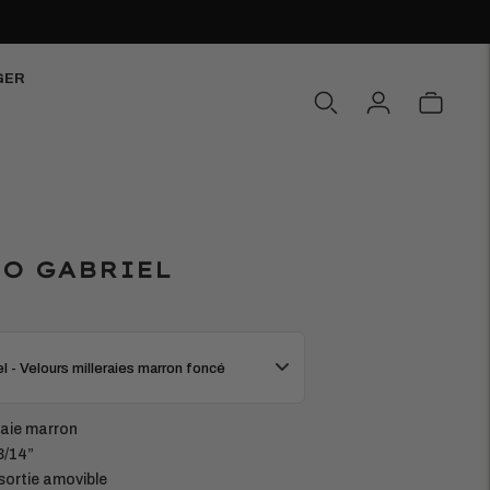
GER
ÍO GABRIEL
l - Velours milleraies marron foncé
eraie marron
3/14”
sortie amovible