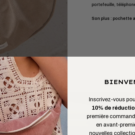
portefeuille, téléphon
Son plus
:
pochette 
BIENVE
Inscrivez-vous pour
10% de réductio
première commande
en avant-premi
nouvelles collectio