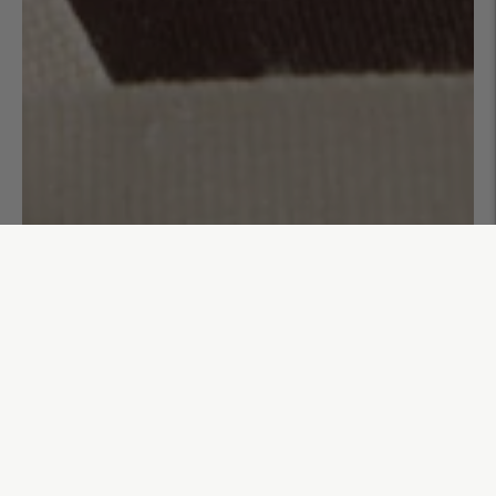
Sac week-end 72h Elio
130,00€
AJOUTER AU PANIER