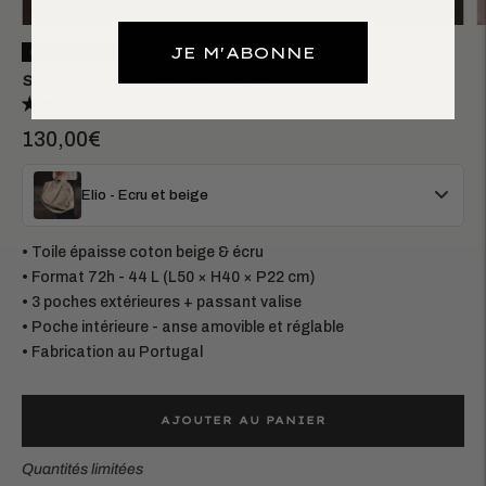
JE M'ABONNE
BEST-SELLER
SAC WEEK-END 72H ELIO
22 avis
130,00€
Elio - Ecru et beige
• Toile épaisse coton beige & écru
• Format 72h - 44 L (L50 × H40 × P22 cm)
• 3 poches extérieures + passant valise
• Poche intérieure - anse amovible et réglable
• Fabrication au Portugal
AJOUTER AU PANIER
Quantités limitées