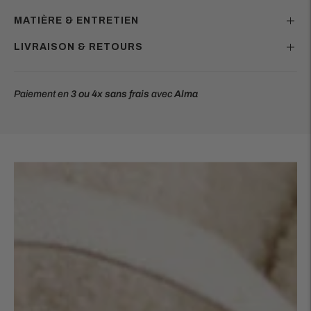
MATIÈRE & ENTRETIEN
LIVRAISON & RETOURS
Paiement en
3 ou 4x
sans frais
avec
Alma
Ajouter
un
produit
à
votre
panier