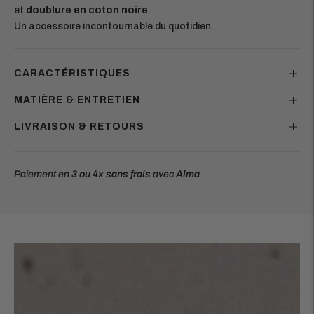
et
doublure en coton noire
.
Un accessoire incontournable du quotidien.
CARACTÉRISTIQUES
MATIÈRE & ENTRETIEN
LIVRAISON & RETOURS
Paiement en
3 ou 4x
sans frais
avec
Alma
Ajouter
un
produit
à
votre
panier