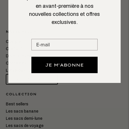
en avant-première à nos
nouvelles collections et offres
exclusives.
NAVIGATION
Compte
Contact
Devenir revendeur
Conditions Générales de Vente
JE M'ABONNE
Livraison et retours
Demande de rétractation
COLLECTION
Best sellers
Les sacs banane
Les sacs demi-lune
Les sacs de voyage