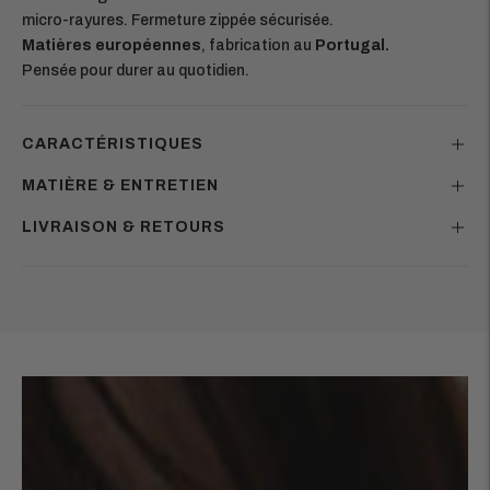
micro-rayures. Fermeture zippée sécurisée.
Matières européennes
, fabrication au
Portugal.
Pensée pour durer au quotidien.
CARACTÉRISTIQUES
MATIÈRE & ENTRETIEN
LIVRAISON & RETOURS
Ajouter
un
produit
à
votre
panier