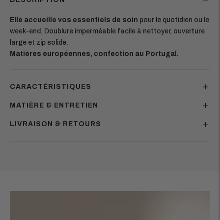
Elle accueille vos essentiels de soin
pour le quotidien ou le
week-end. Doublure imperméable facile à nettoyer, ouverture
large et zip solide.
Matières européennes, confection au Portugal.
CARACTÉRISTIQUES
MATIÈRE & ENTRETIEN
LIVRAISON & RETOURS
Ajouter
un
produit
à
votre
panier