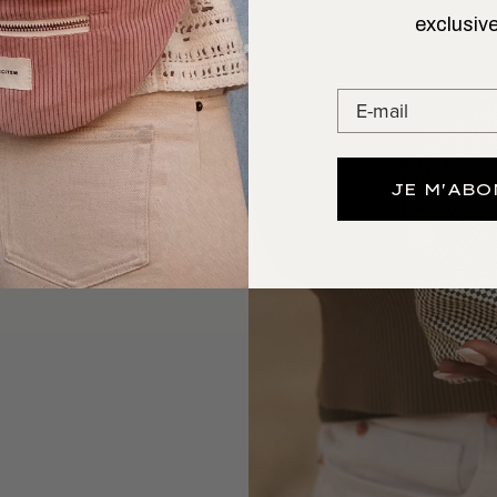
exclusive
 L’AIMER
GARDE
out et gardera vos
JE M'AB
up d’œil.
 au Portugal.