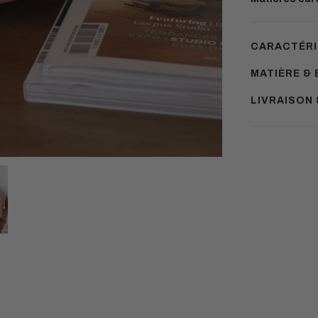
CARACTÉRI
MATIÈRE & 
LIVRAISON
Ajouter
un
produit
à
votre
panier