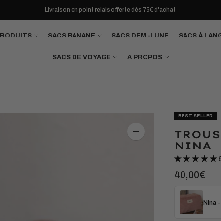
Livraison en point relais offerte dès 75€ d'achat
PRODUITS
SACS BANANE
SACS DEMI-LUNE
SACS À LAN
SACS DE VOYAGE
A PROPOS
BEST SELLER
TROUS
Agrandir
l'image
NINA
40,00€
Nina -