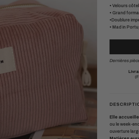
• Velours côte
• Grand form
•Doublure imp
• Mad in Portu
Dernières pièc
Votre commande sera expédiée :
lundi
Livra
Retours simples
sous 14 jours
(F
DESCRIPTI
Elle accueill
ou le week-end
ouverture large
Matières eur