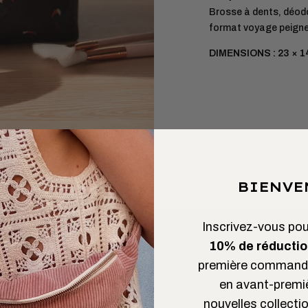
Brosse à dents, déod
format voyage peigne
DIMENSIONS : 23 × 1
BIENVE
Inscrivez-vous pour
10% de réductio
première commande
en avant-premi
nouvelles collectio