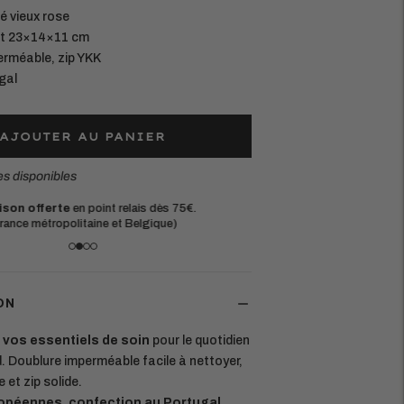
lé vieux rose
at 23×14×11 cm
erméable, zip YKK
gal
AJOUTER AU PANIER
es disponibles
ison offerte
en point relais dès 75€.
Matières eur
rance métropolitaine et Belgique)
Chaque pièce e
ON
e vos essentiels de soin
pour le quotidien
. Doublure imperméable facile à nettoyer,
 et zip solide.
opéennes, confection au Portugal.