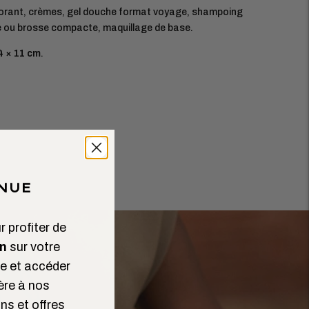
orant, crèmes, gel douche format voyage, shampoing
 ou brosse compacte, maquillage de base.
4 × 11 cm
.
NUE
 profiter de
n
sur votre
 et accéder
ère à nos
ns et offres