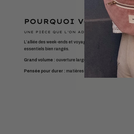
POURQUOI VOUS ALLEZ
UNE PIÈCE QUE L'ON ADOPTE ET QUE L'ON 
L’alliée des week-ends et voyages. Elle vous suivra part
essentiels bien rangés.
Grand volume :
ouverture large, tout est visible en un co
Pensée pour durer :
matières européennes, confection