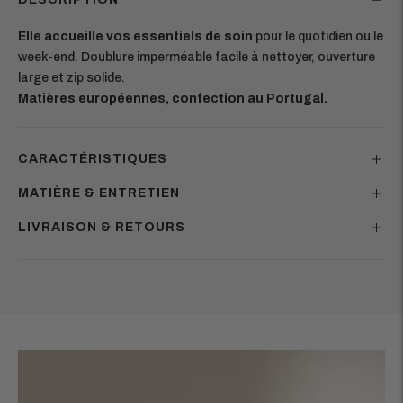
Elle accueille vos essentiels de soin
pour le quotidien ou le
week-end. Doublure imperméable facile à nettoyer, ouverture
large et zip solide.
Matières européennes, confection au Portugal.
CARACTÉRISTIQUES
MATIÈRE & ENTRETIEN
LIVRAISON & RETOURS
Ajouter
un
produit
à
votre
panier