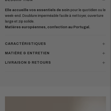
Elle accueille vos essentiels de soin
pour le quotidien ou le
week-end. Doublure imperméable facile à nettoyer, ouverture
large et zip solide.
Matières européennes, confection au Portugal.
CARACTÉRISTIQUES
MATIÈRE & ENTRETIEN
LIVRAISON & RETOURS
Ajouter
un
produit
à
votre
panier