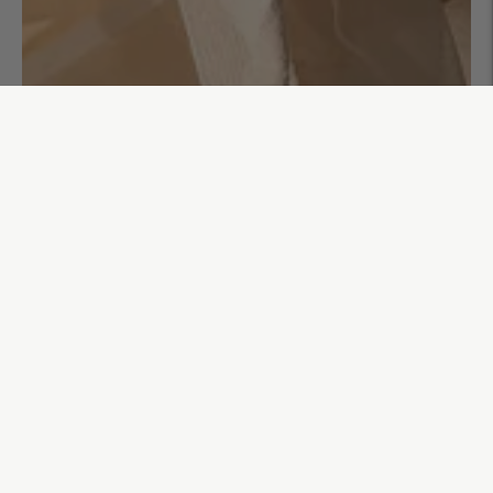
Sac cabas Raphia Clara
45,00€
AJOUTER AU PANIER