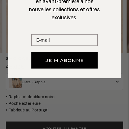
en avant-première à nos
nouvelles collections et offres
exclusives.
SAC CABAS RAPHIA CLARA
JE M'ABONNE
45,00€
Clara - Raphia
• Raphia et doublure noire
• Poche extérieure
• Fabriqué au Portugal
AJOUTER AU PANIER