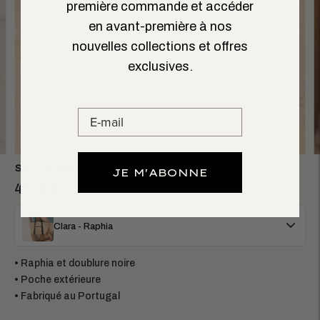
première commande et accéder
en avant-première à nos
nouvelles collections et offres
exclusives.
SAC CABAS RAPHIA CLARA
JE M'ABONNE
45,00€
Clara - Raphia
• Raphia et doublure noire
• Poche extérieure
• Fabriqué au Portugal