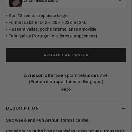
Arthur - Beige sable
• Sac 48h en toile épaisse beige
• Format cabine : L42 × l26 × H23 cm / 24L
• Passant valise, poche interne, anse amovible
• Fabriqué au Portugal (matières européennes)
AJOUTER AU PANIER
Matières européennes durables.
Chaque pièce est conçue pour durer
DESCRIPTION
Sac week-end 48h Arthur
, format cabine.
Pensé pour
2 nuits
bien organisées : deux tenues, trousse de