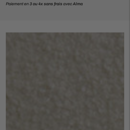
Paiement en
3 ou 4x
sans frais
avec
Alma
Ajouter
un
produit
à
votre
panier