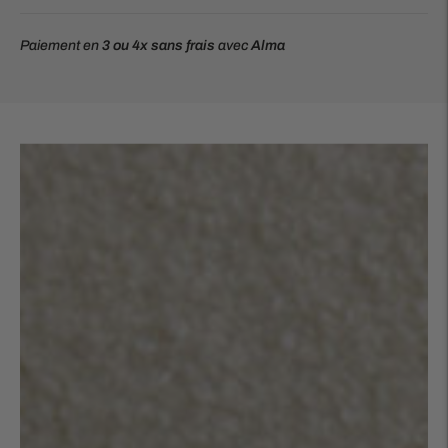
Paiement en
3 ou 4x
sans frais
avec
Alma
Ajouter
un
produit
à
votre
panier