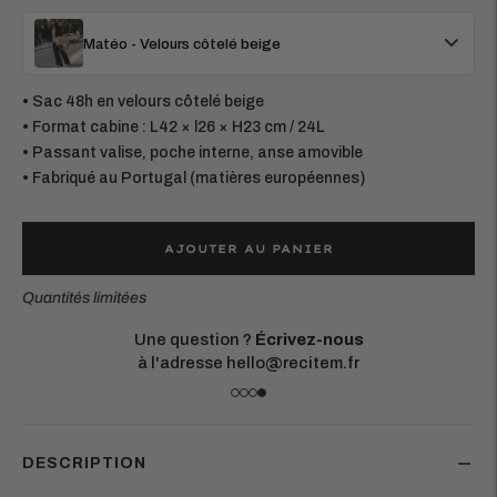
Matéo - Velours côtelé beige
• Sac 48h en velours côtelé beige
• Format cabine : L42 × l26 × H23 cm / 24L
• Passant valise, poche interne, anse amovible
• Fabriqué au Portugal (matières européennes)
AJOUTER AU PANIER
Quantités limitées
Votre commande sera expédiée :
demain
Retours simples
sous 14 jours
DESCRIPTION