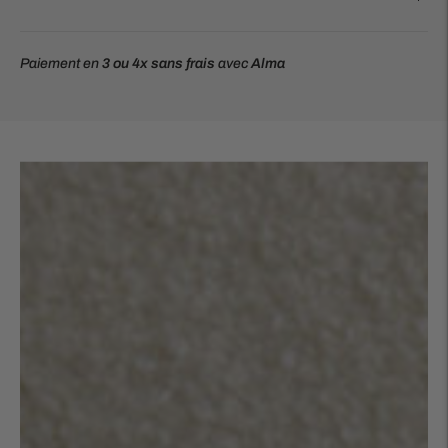
Paiement en
3 ou 4x
sans frais
avec
Alma
Ajouter
un
produit
à
votre
panier