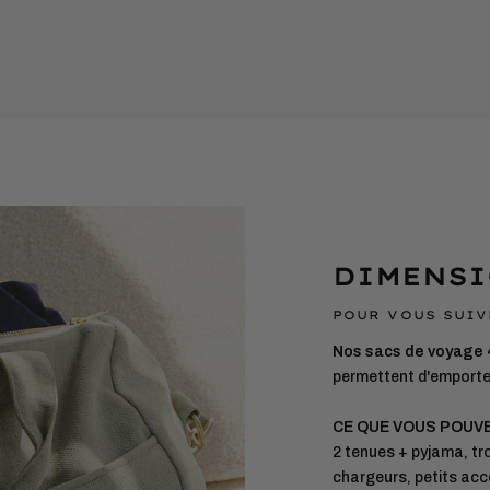
un
produit
à
votre
panier
DIMENSI
POUR VOUS SUIV
Nos sacs de voyage
permettent d'emporter
CE QUE VOUS POUV
2 tenues + pyjama, tro
chargeurs, petits acc