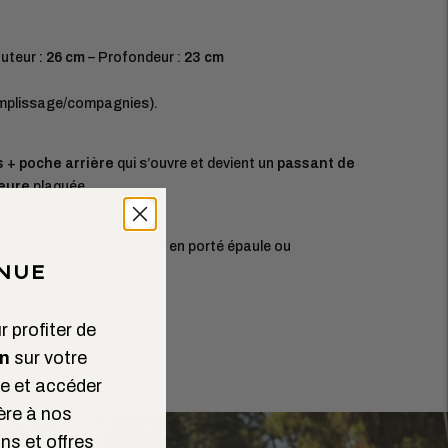
uteur :
26 cm
– Profondeur :
23 cm
emplissage/compagnies).
s
+
poche arrière
qui s’ouvre et devient un
passant de
ieure
plaquée.
 et réglable
, confortable en porté épaule ou
NUE
 profiter de
n
sur votre
 et accéder
ère à nos
ns et offres