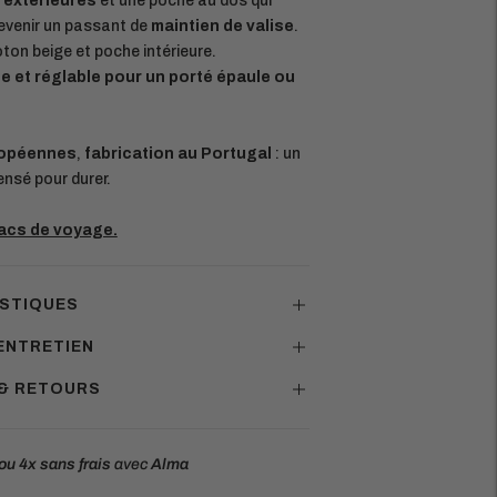
extérieures
et une poche au dos qui
evenir un passant de
maintien de valise
.
ton beige et poche intérieure.
e et réglable pour un porté épaule ou
ropéennes
,
fabrication au Portugal
: un
sé pour durer.
acs de voyage.
STIQUES
ENTRETIEN
 & RETOURS
ou 4x
sans frais
avec
Alma