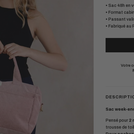
• Sac 48h en v
• Format cabin
• Passant vali
• Fabriqué au
Votre 
DESCRIPTI
Sac week-end
Pensé pour
2 
trousse de toil