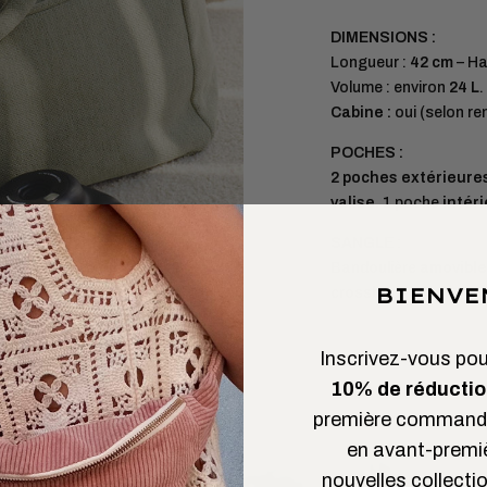
DIMENSIONS :
Longueur :
42 cm
– Ha
Volume : environ
24 L
.
Cabine :
oui (selon r
POCHES :
2 poches extérieure
valise
. 1 poche
intér
SANGLE :
Bandoulière
amovible
BIENVE
crossbody.
Inscrivez-vous pour
10% de réductio
première commande
en avant-premi
nouvelles collectio