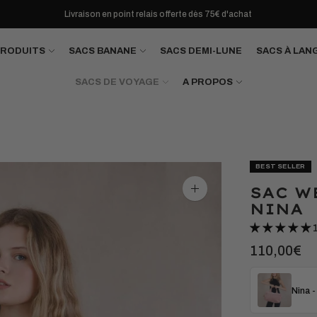
Livraison en point relais offerte dès 75€ d'achat
PRODUITS
SACS BANANE
SACS DEMI-LUNE
SACS À LAN
SACS DE VOYAGE
A PROPOS
BEST SELLER
SAC W
Agrandir
l'image
NINA
110,00€
Nina -