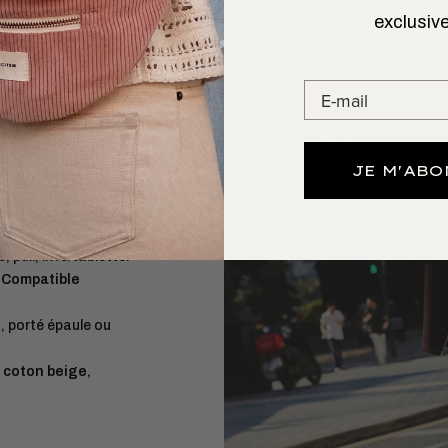
exclusive
 L’AIMER
GARDE
JE M'AB
ment, léger,
e temps.
, pull, livre/tablette.
.
Compatible
e
, porté épaule ou
 coton beige
,