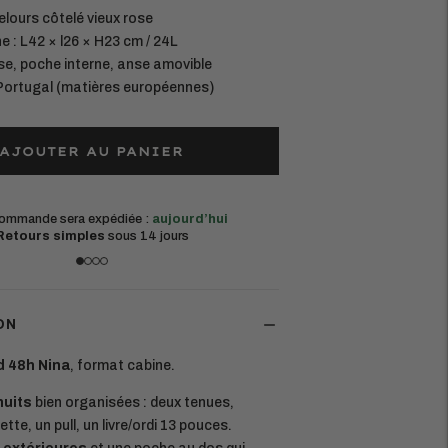
elours côtelé vieux rose
e : L42 × l26 × H23 cm / 24L
se, poche interne, anse amovible
 Portugal (matières européennes)
AJOUTER AU PANIER
commande sera expédiée :
aujourd’hui
Livraison offert
Retours simples
sous 14 jours
(France métrop
ON
 48h Nina
, format cabine.
nuits
bien organisées : deux tenues,
ette, un pull, un livre/ordi 13 pouces.