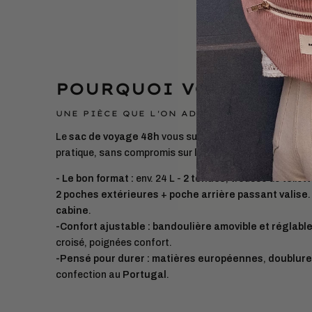
POURQUOI VOUS ALLEZ
UNE PIÈCE QUE L'ON ADOPTE ET QUE L'ON 
Le
sac de voyage 48h
vous suit en week-end ou déplace
pratique, sans compromis sur le style ni la tenue dans l
- Le bon format :
env. 24 L -
2 tenues
, trousse de toilette
2 poches extérieures
+
poche arrière passant valise
cabine
.
-Confort ajustable :
bandoulière amovible et réglabl
croisé, poignées confort.
-Pensé pour durer :
matières européennes
,
doublure
confection au
Portugal
.