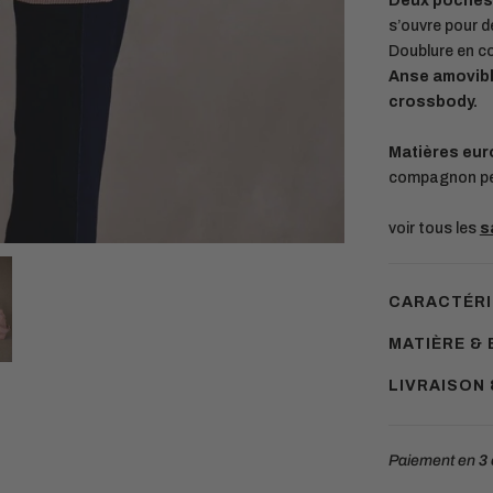
Deux poches 
s’ouvre pour d
Doublure en co
Anse amovibl
crossbody.
Matières eu
compagnon pen
voir tous les
s
CARACTÉRI
MATIÈRE & 
LIVRAISON
Paiement en
3 
Ajouter