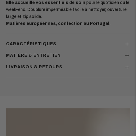
Elle accueille vos essentiels de soin
pour le quotidien ou le
week-end. Doublure imperméable facile à nettoyer, ouverture
large et zip solide.
Matières européennes, confection au Portugal.
CARACTÉRISTIQUES
MATIÈRE & ENTRETIEN
LIVRAISON & RETOURS
Ajouter
un
produit
à
votre
panier