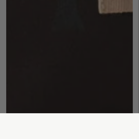
Trousse de toilette Charlie
40,00€
AJOUTER AU PANIER