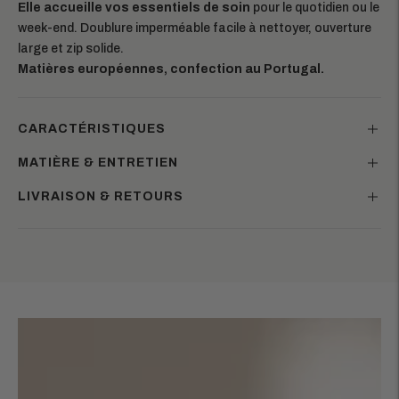
Elle accueille vos essentiels de soin
pour le quotidien ou le
week-end. Doublure imperméable facile à nettoyer, ouverture
large et zip solide.
Matières européennes, confection au Portugal.
CARACTÉRISTIQUES
MATIÈRE & ENTRETIEN
LIVRAISON & RETOURS
Ajouter
un
produit
à
votre
panier