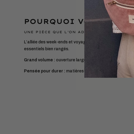
POURQUOI VOUS ALLEZ
UNE PIÈCE QUE L'ON ADOPTE ET QUE L'ON 
L’alliée des week-ends et voyages. Elle vous suivra part
essentiels bien rangés.
Grand volume :
ouverture large, tout est visible en un co
Pensée pour durer :
matières européennes, confection