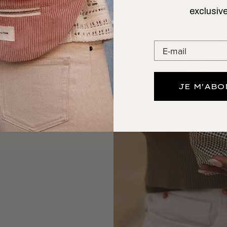
exclusive
 L’AIMER
GARDE
out et gardera vos
JE M'AB
up d’œil.
 au Portugal.