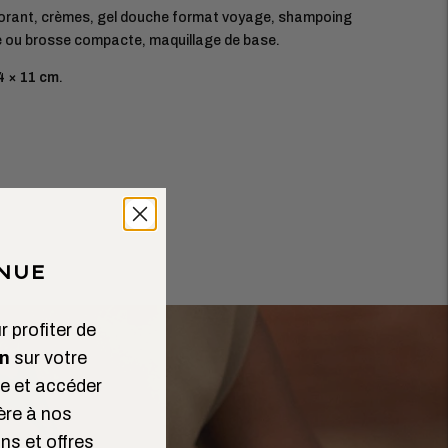
orant, crèmes, gel douche format voyage, shampoing
 ou brosse compacte, maquillage de base.
4 × 11 cm
.
NUE
 profiter de
n
sur votre
 et accéder
ère à nos
ns et offres