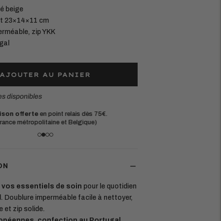
lé beige
at 23×14×11 cm
erméable, zip YKK
gal
AJOUTER AU PANIER
es disponibles
tières européennes durables.
Une questi
aque pièce est conçue pour durer
à l'adress
ON
e vos essentiels de soin
pour le quotidien
. Doublure imperméable facile à nettoyer,
 et zip solide.
opéennes, confection au Portugal.