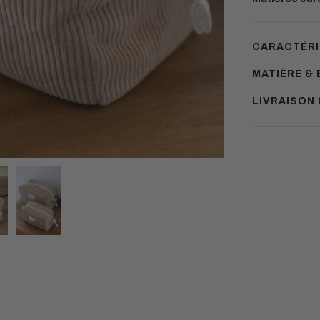
CARACTÉRI
MATIÈRE & 
LIVRAISON
Ajouter
un
produit
à
votre
panier