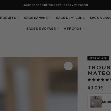
Livraison en point relais offerte dès 75€ d'achat
PRODUITS
SACS BANANE
SACS DEMI-LUNE
SACS À LAN
SACS DE VOYAGE
A PROPOS
BEST SELLER
TROUS
Agrandir
l'image
MATÉO
40,00€
Matéo