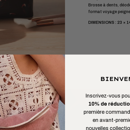
Brosse à dents, déod
format voyage peigne
DIMENSIONS : 23 × 1
BIENVE
Inscrivez-vous pour
10% de réductio
première commande
en avant-premi
nouvelles collectio