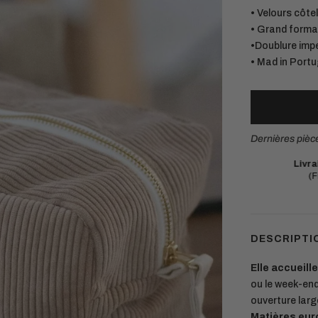
• Velours côte
• Grand form
•Doublure imp
• Mad in Portu
Dernières pièc
Livraison offerte
en point relais dès 75€.
Ma
(France métropolitaine et Belgique)
Ch
DESCRIPTI
Elle accueill
ou le week-end
ouverture large
Matières eur