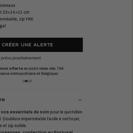
 oiseaux
at 23×14×11 cm
erméable, zip YKK
gal
CRÉER UNE ALERTE
t prévu prochainement
ison offerte
en point relais dès 75€.
Matières eur
rance métropolitaine et Belgique)
Chaque pièce e
ON
e vos essentiels de soin
pour le quotidien
. Doublure imperméable facile à nettoyer,
 et zip solide.
opéennes, confection au Portugal.