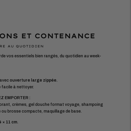
ONS ET CONTENANCE
RE AU QUOTIDIEN
rde vos essentiels bien rangés, du quotidien au week-
 avec
ouverture large zippée.
facile à nettoyer.
EZ EMPORTER :
orant, crèmes, gel douche format voyage, shampoing
 ou brosse compacte, maquillage de base.
4 × 11 cm
.