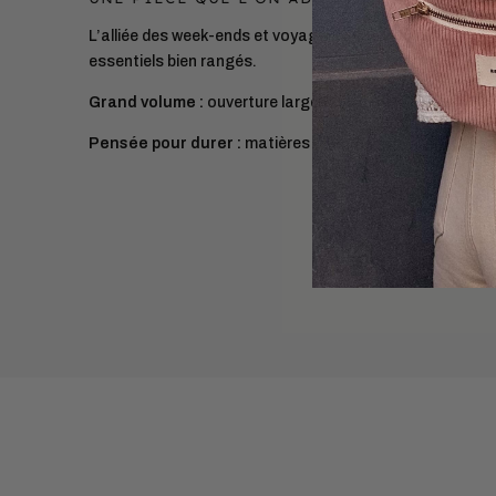
L’alliée des week-ends et voyages. Elle vous suivra part
essentiels bien rangés.
Grand volume :
ouverture large, tout est visible en un co
Pensée pour durer :
matières européennes, confection