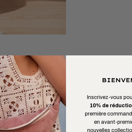
BIENVE
Inscrivez-vous pour
10% de réductio
première commande
 L’AIMER
en avant-premi
nouvelles collectio
GARDE