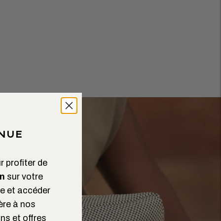
NUE
 profiter de
n
sur votre
 et accéder
ère à nos
ns et offres