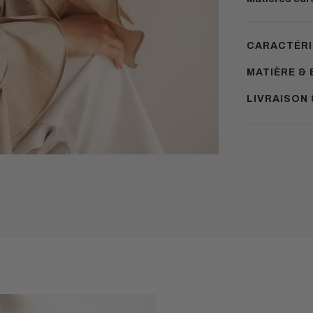
CARACTÉRI
MATIÈRE & 
LIVRAISON
Ajouter
un
produit
à
votre
panier