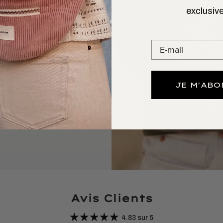
exclusive
out et gardera vos
up d’œil.
 au Portugal.
JE M'AB
Avis Clients
4.83 sur 5