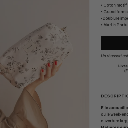
• Coton motif
• Grand form
•Doublure imp
• Mad in Portu
Un réassort es
Votre commande sera expédiée :
lundi
Livra
Retours simples
sous 14 jours
(F
DESCRIPTI
Elle accueill
ou le week-end
ouverture large
Matières eur