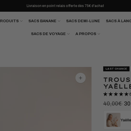
Livraison en point relais offerte dès 75€ d'achat
PRODUITS
SACS BANANE
SACS DEMI-LUNE
SACS À LAN
SACS DE VOYAGE
A PROPOS
LAST CHANCE
TROUS
Agrandir
l'image
YAËLL
Pri
40,00€
30
no
Yaëlle