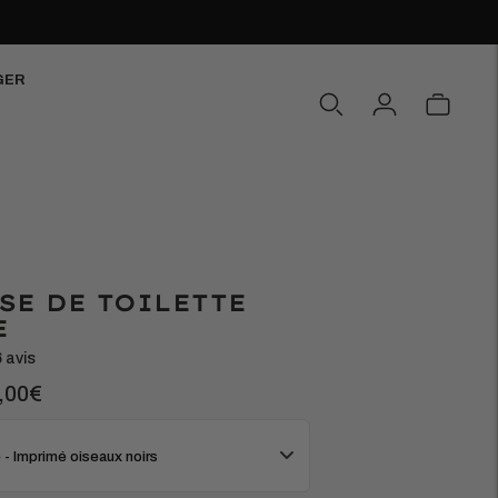
GER
SE DE TOILETTE
E
6 avis
x
,00€
rmal
 - Imprimé oiseaux noirs