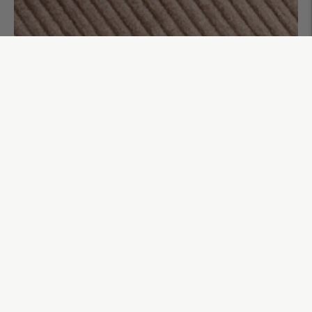
Sac demi-lune uni Maël
85,00€
AJOUTER AU PANIER