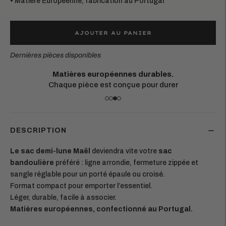
• Matière Européenne, fabrication au Portugal
AJOUTER AU PANIER
Dernières pièces disponibles
Une question ?
Écrivez-nous
à l'adresse hello@recitem.fr
DESCRIPTION
Le sac demi-lune Maël
deviendra vite votre
sac
bandoulière
préféré : ligne arrondie, fermeture zippée et
sangle réglable pour un porté épaule ou croisé.
Format compact pour emporter l’essentiel.
Léger, durable, facile à associer.
Matières européennes, confectionné au Portugal.