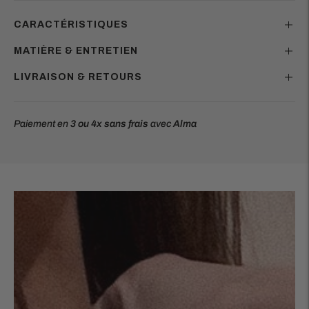
CARACTÉRISTIQUES
MATIÈRE & ENTRETIEN
LIVRAISON & RETOURS
Paiement en
3 ou 4x
sans frais
avec
Alma
Ajouter
un
produit
à
votre
panier