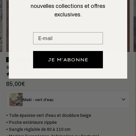
nouvelles collections et offres
exclusives.
JE M'ABONNE
NOUVEAUTÉ
SAC DEMI-LUNE UNI MAËL
49 avis
85,00€
Maël - vert d'eau
• Toile épaisse vert d'eau et doublure beige
• Poche extérieure zippée
• Sangle réglable de 60 à 110 cm