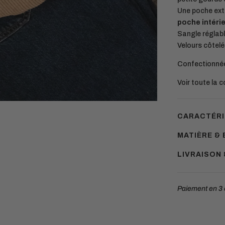
Une poche exté
poche intéri
Sangle réglabl
Velours côtelé
Confectionnée
Voir toute la c
CARACTÉRI
MATIÈRE & 
LIVRAISON
Paiement en
3 
Ajouter
un