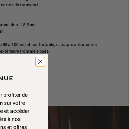
, cartes de transport.
uteur dos : 18,5 cm
cm
e 58 à 100cm) et confortable, s'adapte à toutes les
xtérieure frontale zippée.
NUE
 profiter de
n
sur votre
 et accéder
ère à nos
ns et offres