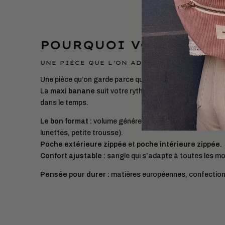
POURQUOI VOUS ALLEZ
UNE PIÈCE QUE L'ON ADOPTE ET QUE L'ON 
Une pièce qu’on garde parce qu’elle libère les mains et sim
La
maxi banane
suit votre rythme, sans compromis sur le
dans le temps.
Le bon format :
volume généreux pour l’essentiel + un peu
lunettes, petite trousse).
Poche extérieure zippée
et
poche intérieure zippée.
Confort ajustable :
sangle qui s’adapte à toutes les m
Pensée pour durer :
matières européennes, confection