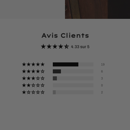
Avis Clients
4.33 sur 5
19
6
3
0
2