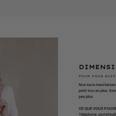
produit
à
votre
panier
DIMENSI
POUR VOUS SUIV
Nos sacs maxi banane
petit truc en plus. S
peu plus.
CE QUE VOUS POUV
Téléphone, portefeuille