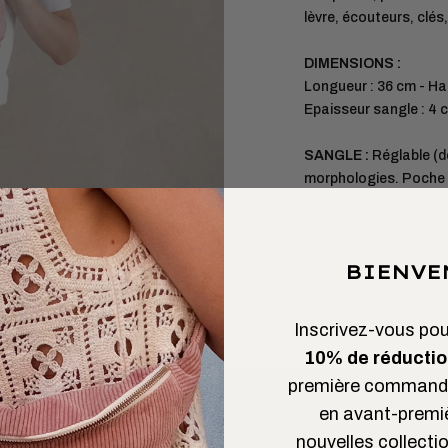
lèvre, écouteurs, clés
DIMENSIONS :
Longueur : 36 cm - Ha
Epaisseur sangle : 4 
SANGLE :
Réglable (d
morphologies. Poche e
BIENVE
Inscrivez-vous pour
10% de réductio
première commande
en avant-premi
nouvelles collectio