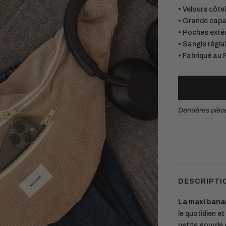
• Velours côte
• Grande capaci
• Poches extér
• Sangle régl
• Fabriqué au 
Dernières pièc
Votr
DESCRIPTI
La maxi ban
le quotidien et
petite gourde 