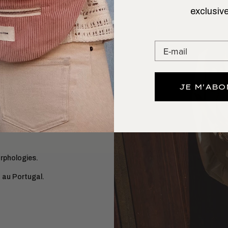
exclusive
 L’AIMER
GARDE
plifie le quotidien.
JE M'AB
 style ni la tenue
 plus (livre,
orphologies.
 au Portugal.