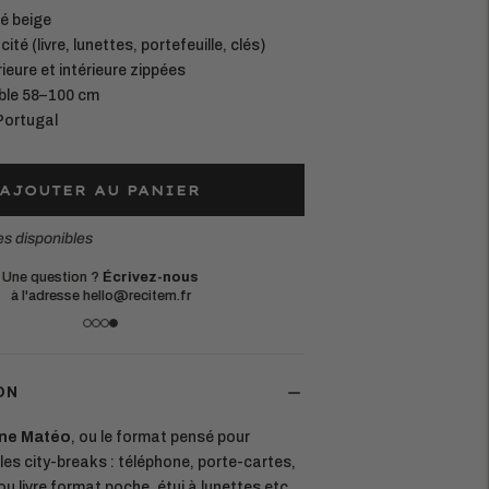
lé beige
té (livre, lunettes, portefeuille, clés)
ieure et intérieure zippées
able 58–100 cm
Portugal
AJOUTER AU PANIER
es disponibles
e commande sera expédiée :
demain
Livraison offert
Retours simples
sous 14 jours
(France métrop
ON
ane Matéo
, ou le format pensé pour
 les city-breaks : téléphone, porte-cartes,
ou livre format poche, étui à lunettes etc.