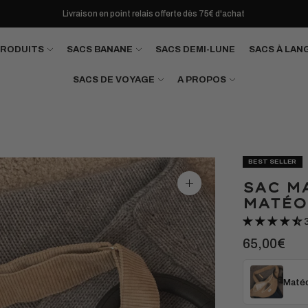
Livraison en point relais offerte dès 75€ d'achat
PRODUITS
SACS BANANE
SACS DEMI-LUNE
SACS À LAN
SACS DE VOYAGE
A PROPOS
BEST SELLER
SAC M
Agrandir
l'image
MATÉO
65,00€
Matéo