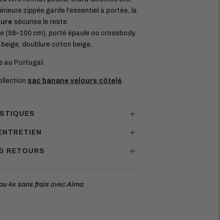
rieure zippée garde l’essentiel à portée, la
eure
sécurise le reste.
e (58–100 cm), porté épaule ou crossbody.
 beige, doublure coton beige.
 au Portugal.
ollection
sac banane velours côtelé
.
STIQUES
ENTRETIEN
 & RETOURS
ou 4x
sans frais
avec
Alma