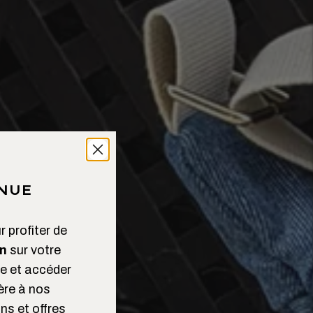
NUE
 profiter de
n
sur votre
 et accéder
ère à nos
ns et offres