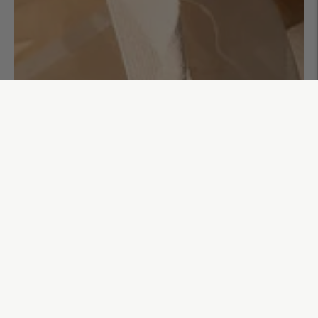
Sac cabas Ava
45,00€
AJOUTER AU PANIER