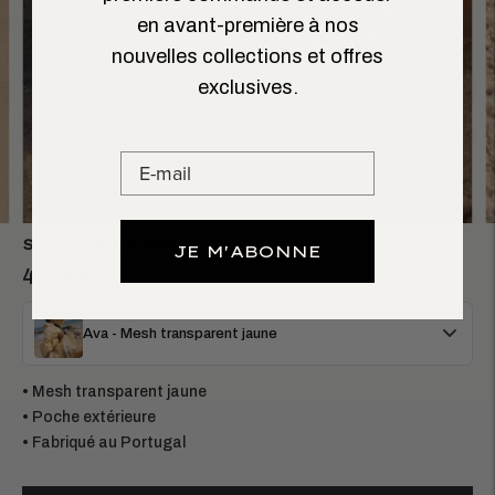
en avant-première à nos
nouvelles collections et offres
exclusives.
SAC CABAS AVA
JE M'ABONNE
45,00€
Ava - Mesh transparent jaune
• Mesh transparent jaune
• Poche extérieure
• Fabriqué au Portugal