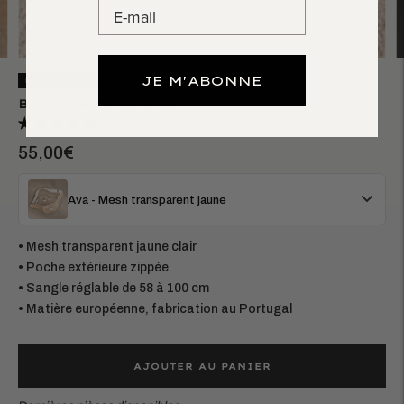
JE M'ABONNE
LAST CHANCE
BANANE MESH AVA
147 avis
55,00€
Ava - Mesh transparent jaune
• Mesh transparent jaune clair
• Poche extérieure zippée
• Sangle réglable de 58 à 100 cm
• Matière européenne, fabrication au Portugal
AJOUTER AU PANIER