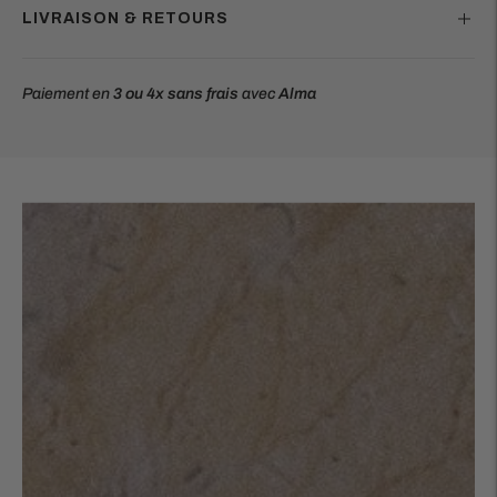
LIVRAISON & RETOURS
Paiement en
3 ou 4x
sans frais
avec
Alma
Ajouter
un
produit
à
votre
panier