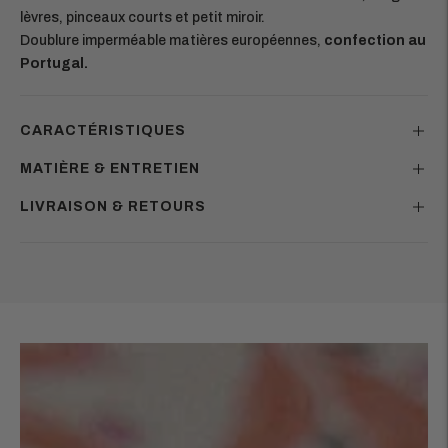
lèvres, pinceaux courts et petit miroir.
Doublure imperméable matières européennes,
confection au
Portugal.
CARACTÉRISTIQUES
MATIÈRE & ENTRETIEN
LIVRAISON & RETOURS
Ajouter
un
produit
à
votre
panier