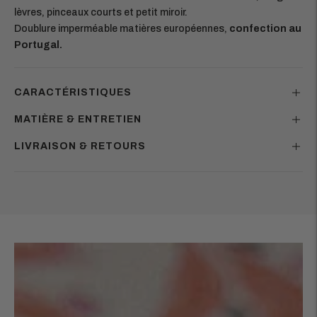
lèvres, pinceaux courts et petit miroir.
Doublure imperméable matières européennes,
confection au
Portugal.
CARACTÉRISTIQUES
MATIÈRE & ENTRETIEN
LIVRAISON & RETOURS
Ajouter
un
produit
à
votre
panier