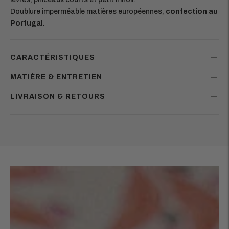
Doublure imperméable matières européennes,
confection au
Portugal.
CARACTÉRISTIQUES
MATIÈRE & ENTRETIEN
LIVRAISON & RETOURS
Ajouter
un
produit
à
votre
panier