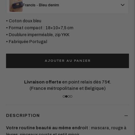
Francis - Bleu denim
• Coton doux bleu
• Format compact : 18×10×7,5 cm
• Doublure imperméable, zip YKK
• Fabriquée Portugal
AJOUTER AU PANIER
s dès 75€.
Matières européennes durables
lgique)
Chaque pièce est conçue pour dur
DESCRIPTION
Votre routine beauté au même endroit
: mascara, rouge à
lèvres, pinceaux courts et petit miroir.