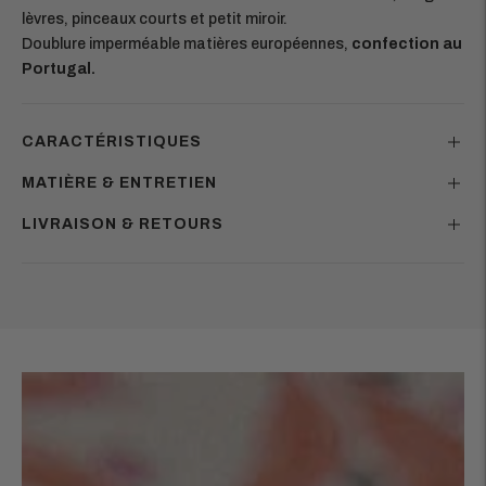
lèvres, pinceaux courts et petit miroir.
Doublure imperméable matières européennes,
confection au
Portugal.
CARACTÉRISTIQUES
MATIÈRE & ENTRETIEN
LIVRAISON & RETOURS
Ajouter
un
produit
à
votre
panier