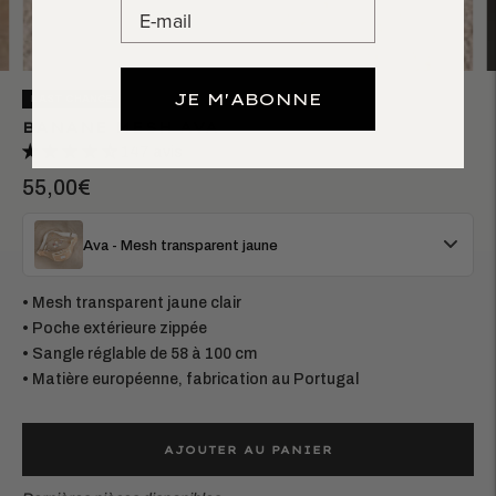
JE M'ABONNE
LAST CHANCE
BANANE MESH AVA
147 avis
55,00€
Ava - Mesh transparent jaune
• Mesh transparent jaune clair
• Poche extérieure zippée
• Sangle réglable de 58 à 100 cm
• Matière européenne, fabrication au Portugal
AJOUTER AU PANIER