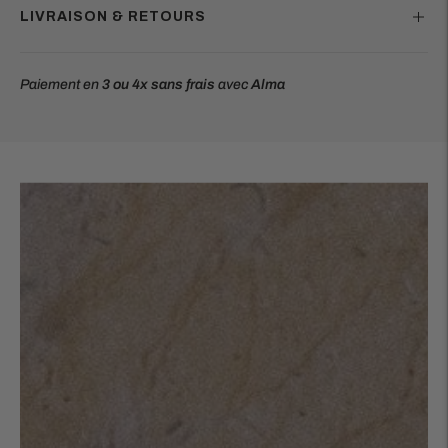
LIVRAISON & RETOURS
Paiement en
3 ou 4x
sans frais
avec
Alma
Ajouter
un
produit
à
votre
panier