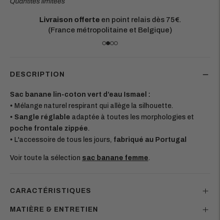
Quantités limitées
Matières européennes durables.
Chaque pièce est conçue pour durer
DESCRIPTION
Sac banane lin-coton vert d’eau Ismael :
•
Mélange naturel respirant qui allège la silhouette.
• Sangle réglable
adaptée à toutes les morphologies et
poche frontale zippée
.
•
L'accessoire de tous les jours,
fabriqué au Portugal
Voir toute la sélection
sac banane femme
.
CARACTÉRISTIQUES
MATIÈRE & ENTRETIEN