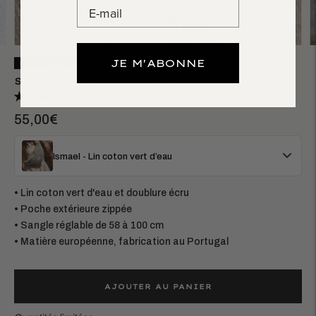
JE M'ABONNE
BEST SELLER
SAC BANANE UNI ISMAËL
147 avis
55,00€
Ismael - Lin coton vert d’eau
• Lin coton vert d'eau et doublure écru
• Poche extérieure zippée
• Sangle réglable de 58 à 100 cm
• Matière européenne, fabrication au Portugal
AJOUTER AU PANIER