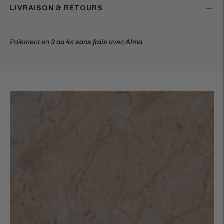
LIVRAISON & RETOURS
Paiement en
3 ou 4x
sans frais
avec
Alma
Ajouter
un
produit
à
votre
panier