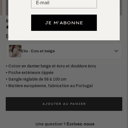
BANANE ELIO
JE M'ABONNE
147 avis
55,00€
Elio - Ecru et beige
• Coton en damier beige et écru et doublure écru
• Poche extérieure zippée
• Sangle réglable de 58 à 100 cm
• Matière européenne, fabrication au Portugal
AJOUTER AU PANIER
Une question ?
Écrivez-nous