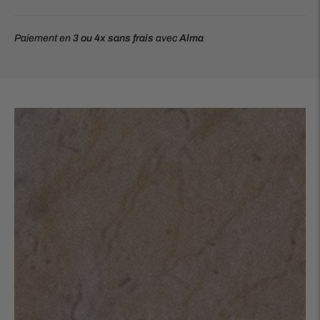
Paiement en
3 ou 4x
sans frais
avec
Alma
Ajouter
un
produit
à
votre
panier