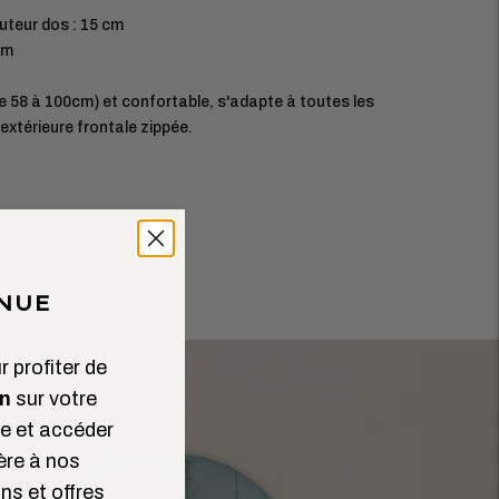
uteur dos : 15 cm
cm
e 58 à 100cm) et confortable, s'adapte à toutes les
xtérieure frontale zippée.
NUE
 profiter de
n
sur votre
 et accéder
ère à nos
ns et offres