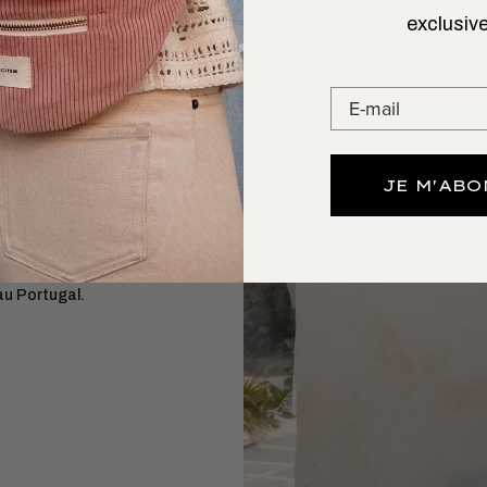
exclusive
 L’AIMER
GARDE
n. Le
sac banane
omis sur le style ni
JE M'AB
artes, clés) avec
orphologies.
au Portugal.