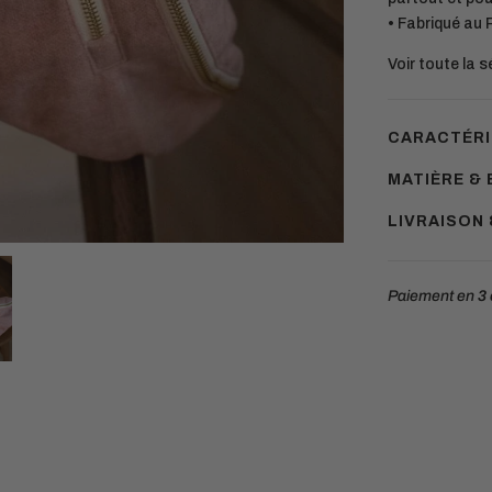
• Fabriqué au 
Voir toute la 
CARACTÉRI
MATIÈRE & 
LIVRAISON
Paiement en
3 
Ajouter
un
produit
à
votre
panier