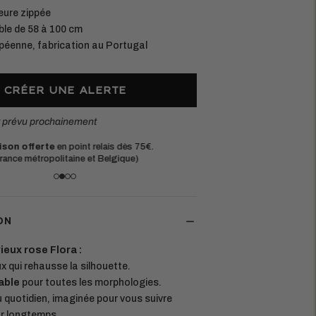
eure zippée
ble de 58 à 100 cm
péenne, fabrication au Portugal
CRÉER UNE ALERTE
t prévu prochainement
tières européennes durables.
Une questi
aque pièce est conçue pour durer
à l'adress
ON
eux rose Flora :
x qui rehausse la silhouette.
able
pour toutes les morphologies.
du quotidien, imaginée pour vous suivre
ur longtemps