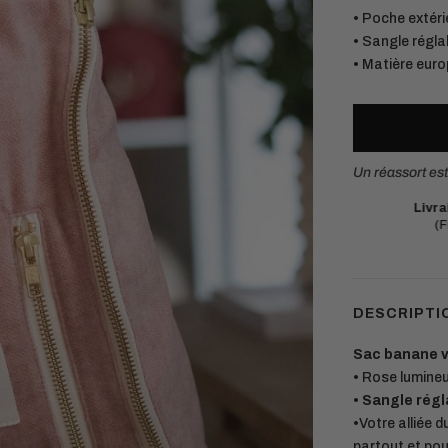
• Poche extéri
• Sangle régla
• Matière euro
Un réassort es
Livraison offerte
en point relais dès 75€.
Ma
(France métropolitaine et Belgique)
Ch
DESCRIPTI
Sac banane vi
• Rose lumineu
•
Sangle régl
•Votre alliée 
partout et po