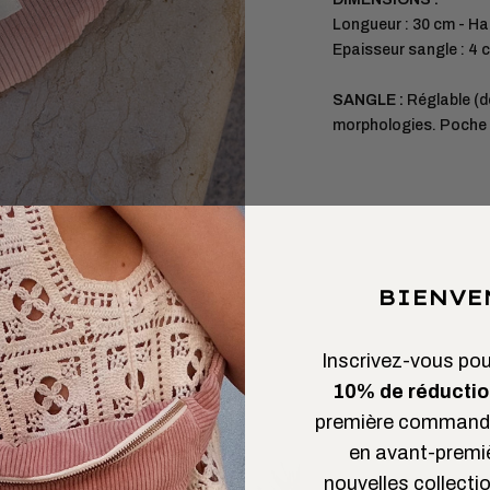
Longueur : 30 cm - Ha
Epaisseur sangle : 4 
SANGLE :
Réglable (d
morphologies. Poche e
BIENVE
Inscrivez-vous pour
10% de réductio
première commande
en avant-premi
nouvelles collectio