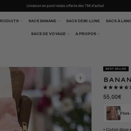
Livraison en point relais offerte dès 75€ d'achat
PRODUITS
SACS BANANE
SACS DEMI-LUNE
SACS À LAN
SACS DE VOYAGE
A PROPOS
BEST SELLER
BANAN
Agrandir
l'image
55,00€
Flora 
• Coton doux e