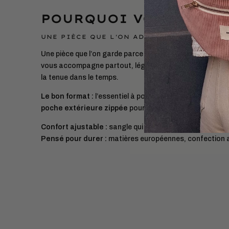
POURQUOI VOUS ALLEZ
UNE PIÈCE QUE L'ON ADOPTE ET QUE L'ON 
Une pièce que l’on garde parce qu’elle facilite le quotidie
vous accompagne partout, léger et pratique, sans compr
la tenue dans le temps.
Le bon format :
l’essentiel à portée (téléphone, porte-c
poche extérieure zippée
pour un accès rapide.
Confort ajustable :
sangle qui s’adapte à toutes les m
Pensé pour durer :
matières européennes, confection 