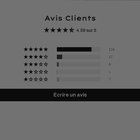
Avis Clients
4.59 sur 5
116
17
6
1
7
Écrire un avis