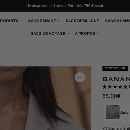
Livraison en point relais offerte dès 75€ d'achat
PRODUITS
SACS BANANE
SACS DEMI-LUNE
SACS À LAN
SACS DE VOYAGE
A PROPOS
BEST SELLER
BANAN
Agrandir
l'image
55,00€
Jade 
• Velours côte