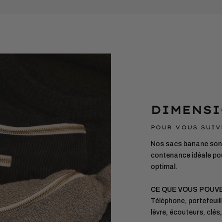
votre
panier
DIMENSI
POUR VOUS SUIV
Nos sacs banane sont
contenance idéale pou
optimal.
CE QUE VOUS POUV
Téléphone, portefeuill
lèvre, écouteurs, clés