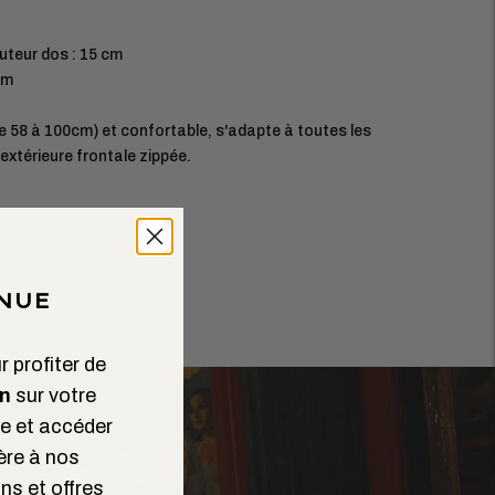
uteur dos : 15 cm
cm
e 58 à 100cm) et confortable, s'adapte à toutes les
xtérieure frontale zippée.
NUE
 profiter de
n
sur votre
 et accéder
ère à nos
ns et offres