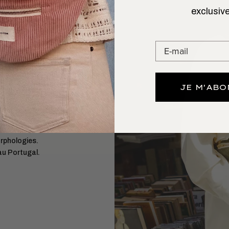
exclusive
 L’AIMER
GARDE
n. Le
sac banane
omis sur le style ni
JE M'AB
artes, clés) avec
orphologies.
au Portugal.