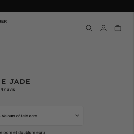
GER
E JADE
147 avis
- Velours côtelé ocre
lé ocre et doublure écru