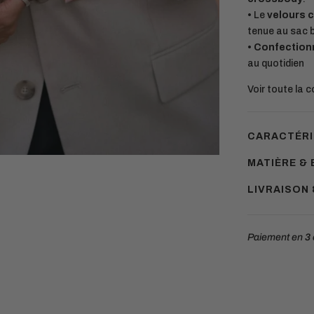
•
Le
velours 
tenue au sac 
• C
onfection
au quotidien
Voir toute la c
CARACTÉRI
MATIÈRE & 
LIVRAISON
Paiement en
3 
Ajouter
un
produit
à