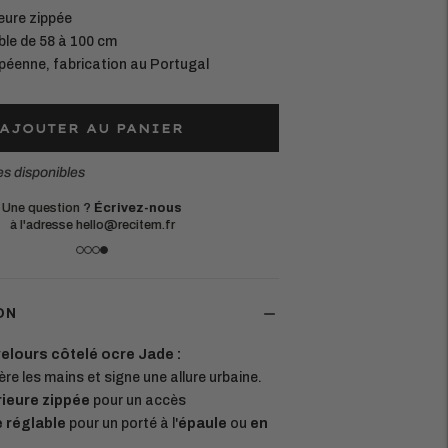
eure zippée
ble de 58 à 100 cm
péenne, fabrication au Portugal
AJOUTER AU PANIER
es disponibles
Une question ?
Écrivez-nous
à l'adresse hello@recitem.fr
ON
elours côtelé ocre Jade :
ibère les mains et signe une allure urbaine.
rieure zippée
pour un accès
 réglable
pour un porté à l'
épaule
ou
en