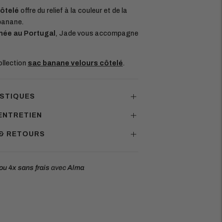
côtelé
offre du relief à la couleur et de la
banane.
née au Portugal
, Jade vous accompagne
ollection
sac banane velours côtelé
.
STIQUES
ENTRETIEN
 & RETOURS
ou 4x
sans frais
avec
Alma