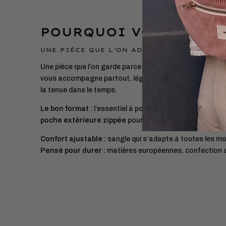
POURQUOI VOUS ALLEZ
UNE PIÈCE QUE L'ON ADOPTE ET QUE L'ON 
Une pièce que l’on garde parce qu’elle facilite le quotidie
vous accompagne partout, léger et pratique, sans compr
la tenue dans le temps.
Le bon format :
l’essentiel à portée (téléphone, porte-c
poche extérieure zippée
pour un accès rapide.
Confort ajustable :
sangle qui s’adapte à toutes les m
Pensé pour durer :
matières européennes, confection 