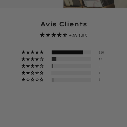
Avis Clients
4.59 sur 5
116
17
6
1
7