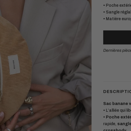
• Poche extéri
• Sangle régla
• Matière euro
Dernières pièc
Matières européennes durables.
Chaque pièce est conçue pour durer
DESCRIPTI
Sac banane v
•
L’alliée qui l
• Poche exté
rapide,
sangle
crossbody
.