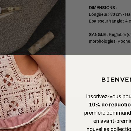
DIMENSIONS :
Longueur : 30 cm - Ha
Epaisseur sangle : 4 
SANGLE :
Réglable (d
morphologies. Poche e
BIENVE
Inscrivez-vous pour
10% de réductio
première commande
en avant-premi
nouvelles collectio