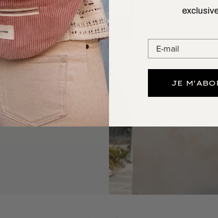
exclusive
GARDE
n. Le
sac banane
omis sur le style ni
artes, clés) avec
JE M'AB
orphologies.
au Portugal.