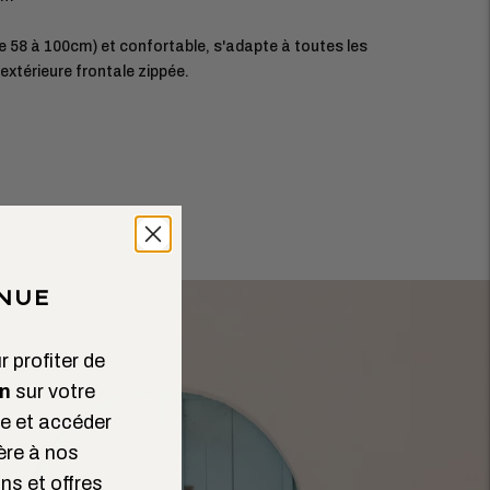
e 58 à 100cm) et confortable, s'adapte à toutes les
xtérieure frontale zippée.
NUE
 profiter de
n
sur votre
 et accéder
ère à nos
ns et offres