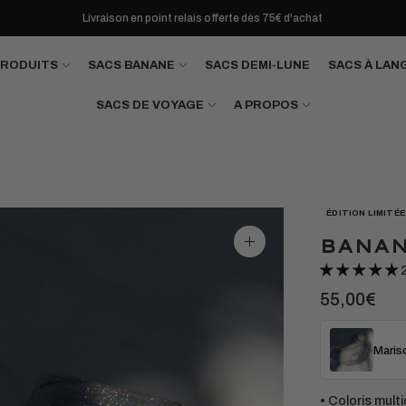
Livraison en point relais offerte dès 75€ d'achat
PRODUITS
SACS BANANE
SACS DEMI-LUNE
SACS À LAN
SACS DE VOYAGE
A PROPOS
ÉDITION LIMITÉE
BANAN
Agrandir
l'image
55,00€
Mariso
• Coloris multi