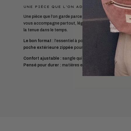
UNE PIÈCE QUE L'ON ADOPTE ET QUE L'ON 
Une pièce que l’on garde parce qu’elle facilite le quotidie
vous accompagne partout, léger et pratique, sans compr
la tenue dans le temps.
Le bon format :
l’essentiel à portée (téléphone, porte-c
poche extérieure zippée
pour un accès rapide.
Confort ajustable :
sangle qui s’adapte à toutes les m
Pensé pour durer :
matières européennes, confection 