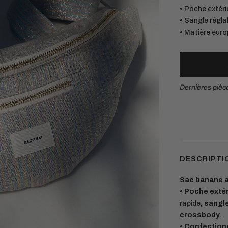
• Poche extéri
• Sangle régla
• Matière euro
Dernières pièc
Matières européennes durables.
Chaque pièce est conçue pour durer
DESCRIPTI
Sac banane a
• Poche exté
rapide,
sangle
crossbody
.
• C
onfection