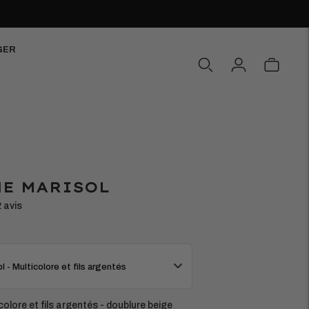
GER
E MARISOL
2 avis
l - Multicolore et fils argentés
colore et fils argentés - doublure beige