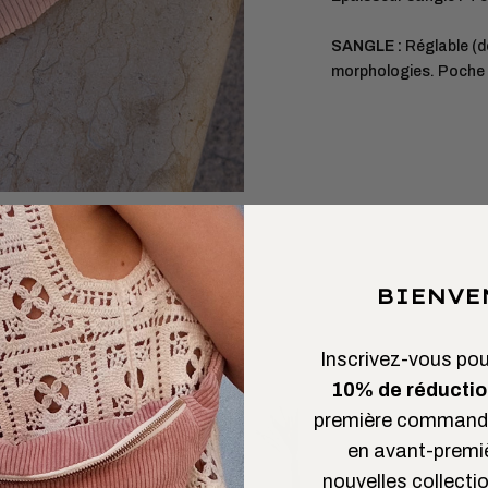
SANGLE :
Réglable (d
morphologies. Poche e
BIENVE
Inscrivez-vous pour
10% de réductio
première commande
en avant-premi
 L’AIMER
nouvelles collectio