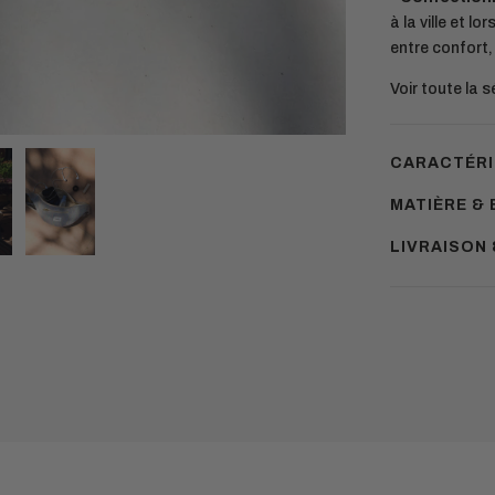
à la ville et l
entre confort, 
Voir toute la 
CARACTÉRI
MATIÈRE & 
LIVRAISON
Ajouter
un
produit
à
votre
panier