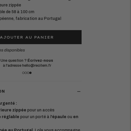
eure zippée
ble de 58 à 100 cm
péenne, fabrication au Portugal
AJOUTER AU PANIER
es disponibles
Une question ?
Écrivez-nous
à l'adresse hello@recitem.fr
ON
rgenté :
rieure zippée
pour un accès
 réglable
pour un porté à l'
épaule
ou
en
née au Portugal
, Lola vous accompagne