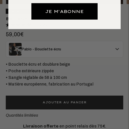
JE M'ABONNE
BEST SELLER
BANANE PABLO
147 avis
59,00€
Pablo - Bouclette écru
• Bouclette écru et doublure beige
• Poche extérieure zippée
• Sangle réglable de 58 à 100 cm
• Matière européenne, fabrication au Portugal
AJOUTER AU PANIER
Quantités limitées
Matières européennes durables.