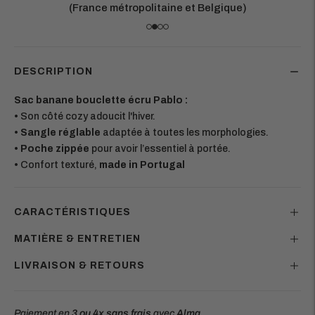
Chaque pièce est conçue pour durer
DESCRIPTION
Sac banane bouclette écru Pablo :
•
Son côté cozy adoucit l'hiver.
•
Sangle réglable
adaptée à toutes les morphologies.
•
Poche zippée
pour avoir l’essentiel à portée.
•
Confort texturé,
made in Portugal
CARACTÉRISTIQUES
MATIÈRE & ENTRETIEN
LIVRAISON & RETOURS
Paiement en
3 ou 4x
sans frais
avec
Alma