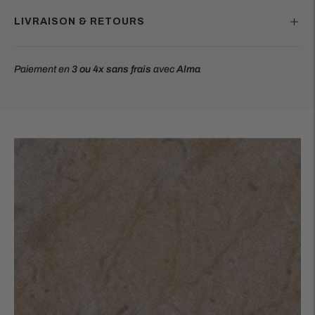
LIVRAISON & RETOURS
Paiement en
3 ou 4x
sans frais
avec
Alma
Ajouter
un
produit
à
votre
panier