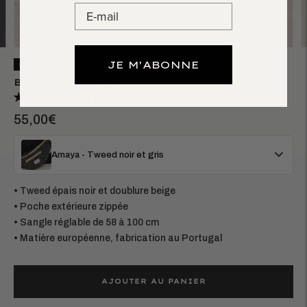
JE M'ABONNE
BEST SELLER
BANANE AMAYA
142 avis
55,00€
Amaya - Tweed noir et gris
• Tweed épais noir et doublure beige
• Poche extérieure zippée
• Sangle réglable de 58 à 100 cm
• Matière européenne, fabrication au Portugal
AJOUTER AU PANIER