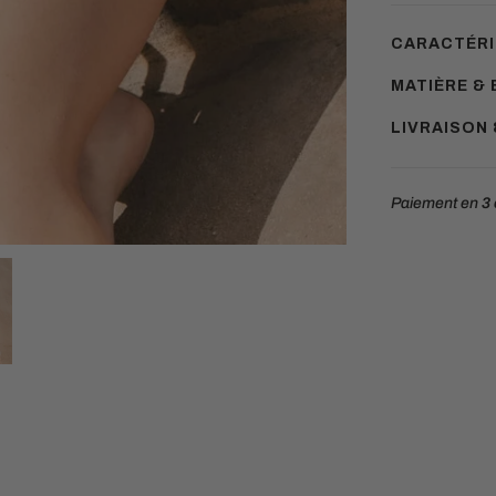
CARACTÉRI
MATIÈRE & 
LIVRAISON
Paiement en
3 
Ajouter
un
produit
à
votre
panier