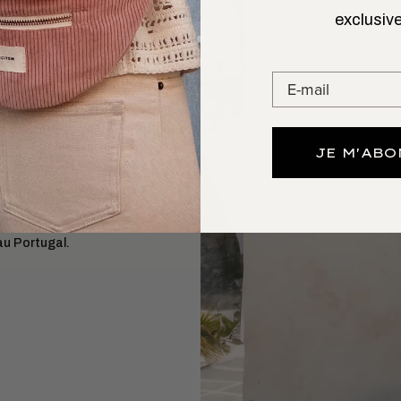
exclusive
 L’AIMER
GARDE
n. Le
sac banane
omis sur le style ni
JE M'AB
artes, clés) avec
orphologies.
au Portugal.