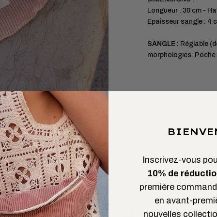
Longueur : 30 cm - Ha
Epaisseur sangle : 4 
SANGLE :
Réglable (d
morphologies. Poche e
BIENVE
Inscrivez-vous pour
10% de réductio
première commande
en avant-premi
nouvelles collectio