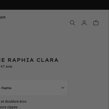
GER
E RAPHIA CLARA
147 avis
- Raphia
 et doublure écru
eure zippée