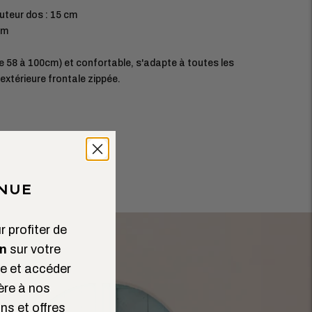
uteur dos : 15 cm
cm
e 58 à 100cm) et confortable, s'adapte à toutes les
xtérieure frontale zippée.
NUE
 profiter de
n
sur votre
 et accéder
ère à nos
ns et offres