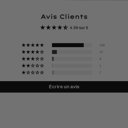
Avis Clients
4.59 sur 5
116
17
6
1
7
Écrire un avis