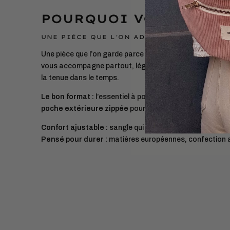
POURQUOI VOUS ALLEZ
UNE PIÈCE QUE L'ON ADOPTE ET QUE L'ON 
Une pièce que l’on garde parce qu’elle facilite le quotidie
vous accompagne partout, léger et pratique, sans compr
la tenue dans le temps.
Le bon format :
l’essentiel à portée (téléphone, porte-c
poche extérieure zippée
pour un accès rapide.
Confort ajustable :
sangle qui s’adapte à toutes les m
Pensé pour durer :
matières européennes, confection 