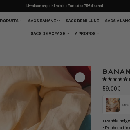
Livraison en point relais offerte dès 75€ d'achat
PRODUITS
SACS BANANE
SACS DEMI-LUNE
SACS À LAN
SACS DE VOYAGE
A PROPOS
BANAN
Agrandir
l'image
59,00€
Clara 
• Raphia beige
• Poche extéri