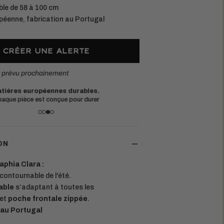
ble de 58 à 100 cm
péenne, fabrication au Portugal
CRÉER UNE ALERTE
t prévu prochainement
tières européennes durables.
Une questi
aque pièce est conçue pour durer
à l'adress
ON
aphia Clara :
contournable de l'été.
able
s’adaptant à toutes les
 et
poche frontale zippée
.
 au Portugal