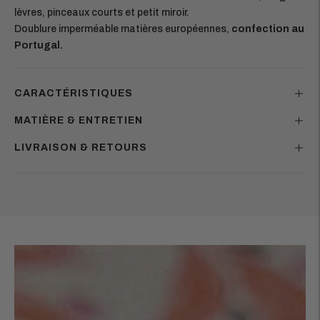
lèvres, pinceaux courts et petit miroir.
Doublure imperméable matières européennes,
confection au
Portugal.
CARACTÉRISTIQUES
MATIÈRE & ENTRETIEN
LIVRAISON & RETOURS
Ajouter
un
produit
à
votre
panier