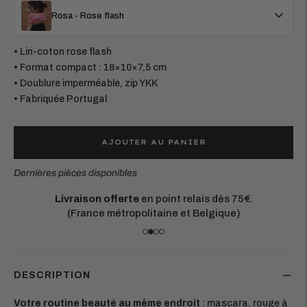
Rosa - Rose flash
• Lin-coton rose flash
• Format compact : 18×10×7,5 cm
• Doublure imperméable, zip YKK
• Fabriquée Portugal
AJOUTER AU PANIER
Dernières pièces disponibles
€.
Matières européennes durables.
Chaque pièce est conçue pour durer
DESCRIPTION
Votre routine beauté au même endroit
: mascara, rouge à