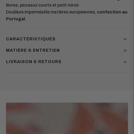
lèvres, pinceaux courts et petit miroir.
Doublure imperméable matières européennes,
confection au
Portugal.
CARACTÉRISTIQUES
MATIÈRE & ENTRETIEN
LIVRAISON & RETOURS
Ajouter
un
produit
à
votre
panier