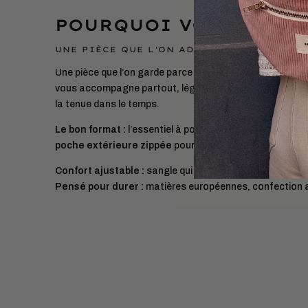
POURQUOI VOUS ALLEZ
UNE PIÈCE QUE L'ON ADOPTE ET QUE L'ON 
Une pièce que l’on garde parce qu’elle facilite le quotidie
vous accompagne partout, léger et pratique, sans compr
la tenue dans le temps.
Le bon format :
l’essentiel à portée (téléphone, porte-c
poche extérieure zippée
pour un accès rapide.
Confort ajustable :
sangle qui s’adapte à toutes les m
Pensé pour durer :
matières européennes, confection 