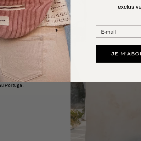
exclusive
 L’AIMER
GARDE
n. Le
sac banane
omis sur le style ni
JE M'AB
artes, clés) avec
orphologies.
au Portugal.