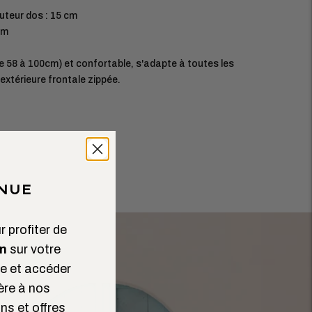
uteur dos : 15 cm
cm
e 58 à 100cm) et confortable, s'adapte à toutes les
xtérieure frontale zippée.
NUE
 profiter de
n
sur votre
 et accéder
ère à nos
ns et offres