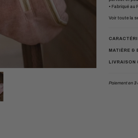
• Fabriqué au 
Voir toute la 
CARACTÉRI
MATIÈRE & 
LIVRAISON
Paiement en
3 
Ajouter
un
produit
à
votre
panier