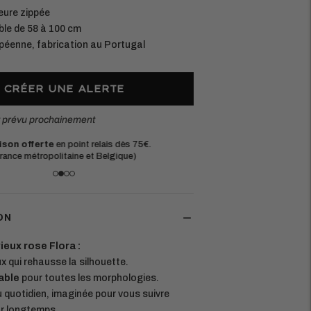
eure zippée
ble de 58 à 100 cm
péenne, fabrication au Portugal
CRÉER UNE ALERTE
t prévu prochainement
atières européennes durables.
Une questi
haque pièce est conçue pour durer
à l'adress
ON
eux rose Flora :
x qui rehausse la silhouette.
able
pour toutes les morphologies.
du quotidien, imaginée pour vous suivre
ur longtemps