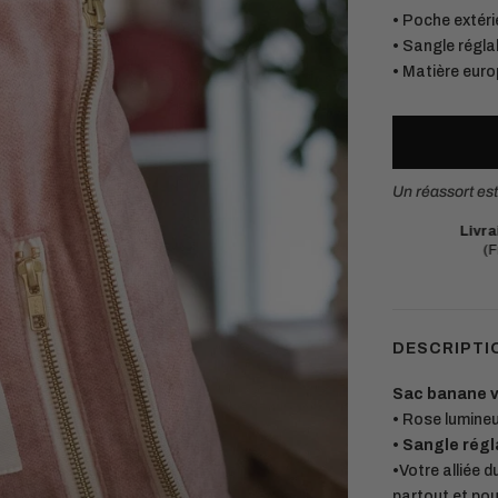
• Poche extéri
• Sangle régla
• Matière euro
Un réassort es
Livraison offerte
en point relais dès 75€.
M
(France métropolitaine et Belgique)
C
DESCRIPTI
Sac banane vi
• Rose lumineu
•
Sangle régl
•Votre alliée 
partout et po