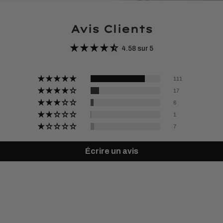
Avis Clients
4.58 sur 5
111
17
6
1
7
Écrire un avis