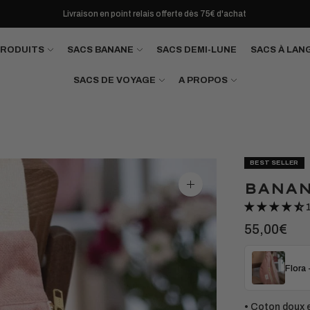
Livraison en point relais offerte dès 75€ d'achat
PRODUITS
SACS BANANE
SACS DEMI-LUNE
SACS À LAN
SACS DE VOYAGE
A PROPOS
BEST SELLER
BANAN
Agrandir
l'image
55,00€
Flora 
• Coton doux e