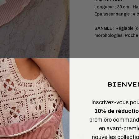
Longueur : 30 cm - Ha
Epaisseur sangle : 4 
SANGLE :
Réglable (d
morphologies. Poche e
BIENVE
Inscrivez-vous pour
10% de réductio
première commande
en avant-premi
nouvelles collectio