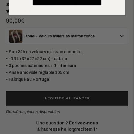
SAC WEEK-END 24H GABRIEL
2 avis
90,00€
Gabriel - Velours milleraies marron foncé
• Sac 24h en velours milleraie chocolat
• ≈16 L (37×27×22 cm) - cabine
• 3 poches extérieures + 1 intérieure
• Anse amovible réglable 105 cm
• Fabriqué au Portugal
AJOUTER AU PANIER
Dernières pièces disponibles
Une question ?
Écrivez-nous
à l'adresse hello@recitem.fr