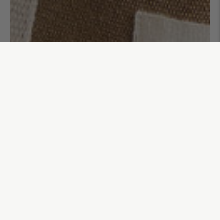
Sac week-end 24h Gabriel
90,00€
AJOUTER AU PANIER