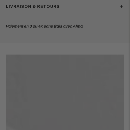
LIVRAISON & RETOURS
Paiement en
3 ou 4x
sans frais
avec
Alma
Ajouter
un
produit
à
votre
panier