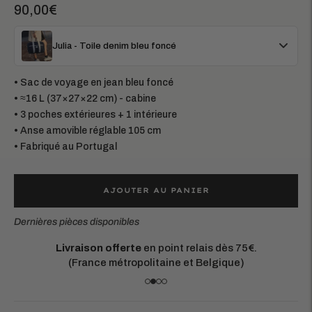
90,00€
Julia - Toile denim bleu foncé
• Sac de voyage en jean bleu foncé
• ≈16 L (37×27×22 cm) - cabine
• 3 poches extérieures + 1 intérieure
• Anse amovible réglable 105 cm
• Fabriqué au Portugal
AJOUTER AU PANIER
Dernières pièces disponibles
Matières européennes durables.
Chaque pièce est conçue pour durer